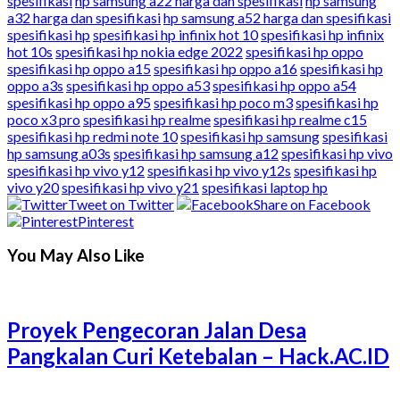
spesifikasi
hp samsung a22 harga dan spesifikasi
hp samsung
a32 harga dan spesifikasi
hp samsung a52 harga dan spesifikasi
spesifikasi hp
spesifikasi hp infinix hot 10
spesifikasi hp infinix
hot 10s
spesifikasi hp nokia edge 2022
spesifikasi hp oppo
spesifikasi hp oppo a15
spesifikasi hp oppo a16
spesifikasi hp
oppo a3s
spesifikasi hp oppo a53
spesifikasi hp oppo a54
spesifikasi hp oppo a95
spesifikasi hp poco m3
spesifikasi hp
poco x3 pro
spesifikasi hp realme
spesifikasi hp realme c15
spesifikasi hp redmi note 10
spesifikasi hp samsung
spesifikasi
hp samsung a03s
spesifikasi hp samsung a12
spesifikasi hp vivo
spesifikasi hp vivo y12
spesifikasi hp vivo y12s
spesifikasi hp
vivo y20
spesifikasi hp vivo y21
spesifikasi laptop hp
Tweet on Twitter
Share on Facebook
Pinterest
You May Also Like
Proyek Pengecoran Jalan Desa
Pangkalan Curi Ketebalan – Hack.AC.ID