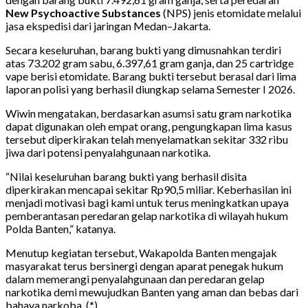
New Psychoactive Substances
(NPS) jenis etomidate melalui
jasa ekspedisi dari jaringan Medan–Jakarta.
Secara keseluruhan, barang bukti yang dimusnahkan terdiri
atas 73.202 gram sabu, 6.397,61 gram ganja, dan 25 cartridge
vape berisi etomidate. Barang bukti tersebut berasal dari lima
laporan polisi yang berhasil diungkap selama Semester I 2026.
Wiwin mengatakan, berdasarkan asumsi satu gram narkotika
dapat digunakan oleh empat orang, pengungkapan lima kasus
tersebut diperkirakan telah menyelamatkan sekitar 332 ribu
jiwa dari potensi penyalahgunaan narkotika.
“Nilai keseluruhan barang bukti yang berhasil disita
diperkirakan mencapai sekitar Rp90,5 miliar. Keberhasilan ini
menjadi motivasi bagi kami untuk terus meningkatkan upaya
pemberantasan peredaran gelap narkotika di wilayah hukum
Polda Banten,” katanya.
Menutup kegiatan tersebut, Wakapolda Banten mengajak
masyarakat terus bersinergi dengan aparat penegak hukum
dalam memerangi penyalahgunaan dan peredaran gelap
narkotika demi mewujudkan Banten yang aman dan bebas dari
bahaya narkoba. (
*
)