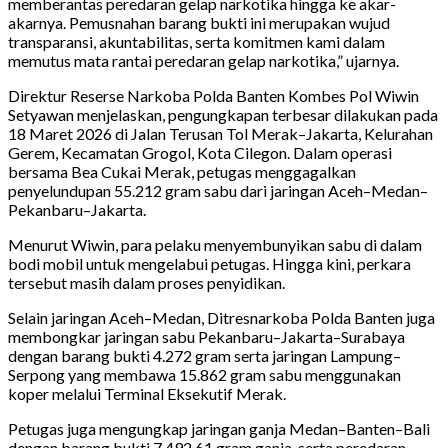
memberantas peredaran gelap narkotika hingga ke akar-
akarnya. Pemusnahan barang bukti ini merupakan wujud
transparansi, akuntabilitas, serta komitmen kami dalam
memutus mata rantai peredaran gelap narkotika,” ujarnya.
Direktur Reserse Narkoba Polda Banten Kombes Pol Wiwin
Setyawan menjelaskan, pengungkapan terbesar dilakukan pada
18 Maret 2026 di Jalan Terusan Tol Merak–Jakarta, Kelurahan
Gerem, Kecamatan Grogol, Kota Cilegon. Dalam operasi
bersama Bea Cukai Merak, petugas menggagalkan
penyelundupan 55.212 gram sabu dari jaringan Aceh–Medan–
Pekanbaru–Jakarta.
Menurut Wiwin, para pelaku menyembunyikan sabu di dalam
bodi mobil untuk mengelabui petugas. Hingga kini, perkara
tersebut masih dalam proses penyidikan.
Selain jaringan Aceh–Medan, Ditresnarkoba Polda Banten juga
membongkar jaringan sabu Pekanbaru–Jakarta–Surabaya
dengan barang bukti 4.272 gram serta jaringan Lampung–
Serpong yang membawa 15.862 gram sabu menggunakan
koper melalui Terminal Eksekutif Merak.
Petugas juga mengungkap jaringan ganja Medan–Banten–Bali
dengan barang bukti 7.492,61 gram ganja, serta peredaran