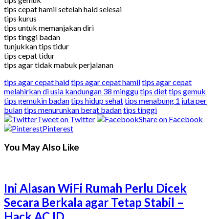
tips cepat hamil setelah haid selesai
tips kurus
tips untuk memanjakan diri
tips tinggi badan
tunjukkan tips tidur
tips cepat tidur
tips agar tidak mabuk perjalanan
tips agar cepat haid
tips agar cepat hamil
tips agar cepat
melahirkan di usia kandungan 38 minggu
tips diet
tips gemuk
tips gemukin badan
tips hidup sehat
tips menabung 1 juta per
bulan
tips menurunkan berat badan
tips tinggi
Tweet on Twitter
Share on Facebook
Pinterest
You May Also Like
Ini Alasan WiFi Rumah Perlu Dicek
Secara Berkala agar Tetap Stabil –
Hack.AC.ID