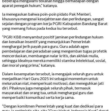
beberapa mengalami tekanan hingga berhadapan dengan
aparat penegak hukum,” katanya.
Ia menegaskan bahwa poin-poin pidato Pak Menteri,
khususnya mengenai kesejahteraan dan perlindungan, sangat
sejalan dengan program kerja PGRI Kabupaten Bandung Barat
yang memang fokus pada kedua isu tersebut.
“PGRI KBB menyambut positif jaminan perlindungan hukum
dan kenaikan insentif yang menunjukkan Pemerintah
menghargai jerih payah para guru. Guru adalah agen
pembelajaran dan peradaban yang mengemban tugas profetik
mencerdaskan, membangun nalar kritis, dan akhlak mulia,
sehingga idealnya mereka memiliki stamina intelektual, sosial,
dan moral yang prima,” katanya.
Dalam kesempatan tersebut, ia mengajak seluruh guru untuk
menjadikan Hari Guru 2025 ini sebagai momentum untuk
meluruskan niat, memperkuat motivasi, dan meneguhkan jati
diri. Pihaknya juga mengajak seluruh pihak, termasuk
masyarakat dan orang tua, untuk menghargai guru dan
memperbaiki komunikasi serta kerja sama.
“Dengan komitmen Pemerintah yang kuat dan dedikasi para
guru, ia optimistis cita-cita “Guru Hebat, Indonesia Kuat” dapat