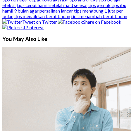
efektif
tips cepat hamil setelah haid selesai
tips gemuk
tips ibu
hamil 9 bulan agar persalinan lancar
tips menabung 1 juta per
bulan
tips menaikkan berat badan
tips menambah berat badan
Tweet on Twitter
Share on Facebook
Pinterest
You May Also Like