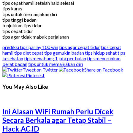
tips cepat hamil setelah haid selesai
tips kurus
tips untuk memanjakan diri
tips tinggi badan
tunjukkan tips tidur
tips cepat tidur
tips agar tidak mabuk perjalanan
prediksi tips parlay 100 win
tips agar cepat tidur
tips cepat
hamil
tips diet cepat
tips gemukin badan
tips hidup sehat
tips
kesehatan
tips menabung 1 juta per bulan
tips menurunkan
berat badan
tips untuk memanjakan diri
Tweet on Twitter
Share on Facebook
Pinterest
You May Also Like
Ini Alasan WiFi Rumah Perlu Dicek
Secara Berkala agar Tetap Stabil –
Hack.AC.ID