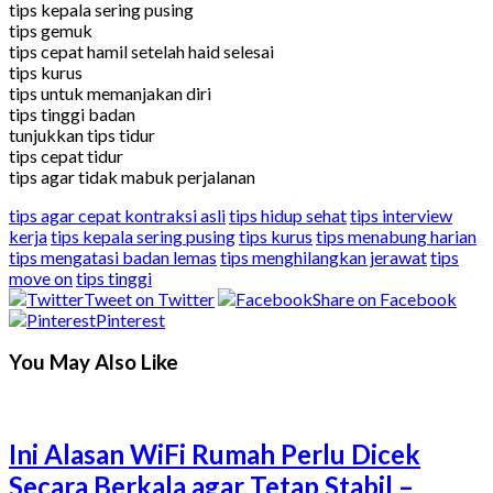
tips kepala sering pusing
tips gemuk
tips cepat hamil setelah haid selesai
tips kurus
tips untuk memanjakan diri
tips tinggi badan
tunjukkan tips tidur
tips cepat tidur
tips agar tidak mabuk perjalanan
tips agar cepat kontraksi asli
tips hidup sehat
tips interview
kerja
tips kepala sering pusing
tips kurus
tips menabung harian
tips mengatasi badan lemas
tips menghilangkan jerawat
tips
move on
tips tinggi
Tweet on Twitter
Share on Facebook
Pinterest
You May Also Like
Ini Alasan WiFi Rumah Perlu Dicek
Secara Berkala agar Tetap Stabil –