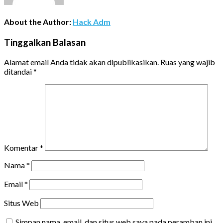
About the Author:
Hack Adm
Tinggalkan Balasan
Alamat email Anda tidak akan dipublikasikan.
Ruas yang wajib
ditandai
*
Komentar
*
Nama
*
Email
*
Situs Web
Simpan nama, email, dan situs web saya pada peramban ini