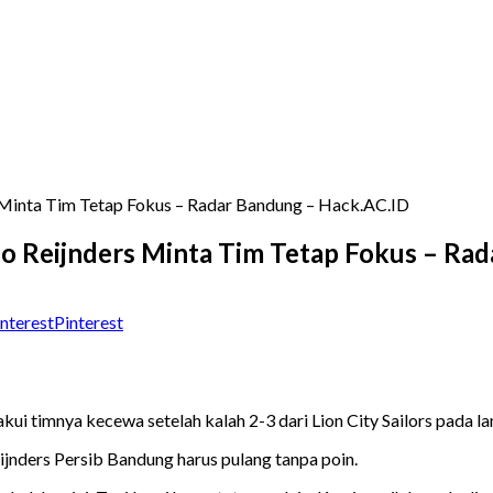
s Minta Tim Tetap Fokus – Radar Bandung – Hack.AC.ID
ano Reijnders Minta Tim Tetap Fokus – Ra
Pinterest
 timnya kecewa setelah kalah 2-3 dari Lion City Sailors pada lan
jnders Persib Bandung harus pulang tanpa poin.