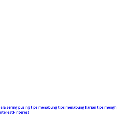
pala sering pusing
tips menabung
tips menabung harian
tips mengh
Pinterest