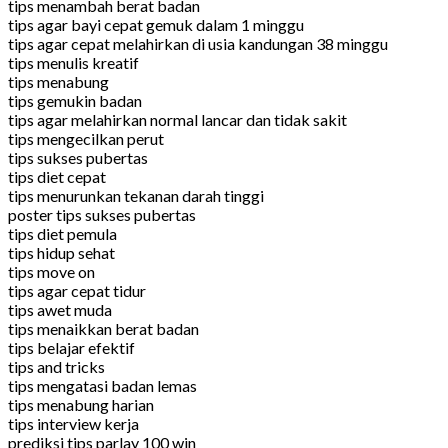
tips menambah berat badan
tips agar bayi cepat gemuk dalam 1 minggu
tips agar cepat melahirkan di usia kandungan 38 minggu
tips menulis kreatif
tips menabung
tips gemukin badan
tips agar melahirkan normal lancar dan tidak sakit
tips mengecilkan perut
tips sukses pubertas
tips diet cepat
tips menurunkan tekanan darah tinggi
poster tips sukses pubertas
tips diet pemula
tips hidup sehat
tips move on
tips agar cepat tidur
tips awet muda
tips menaikkan berat badan
tips belajar efektif
tips and tricks
tips mengatasi badan lemas
tips menabung harian
tips interview kerja
prediksi tips parlay 100 win