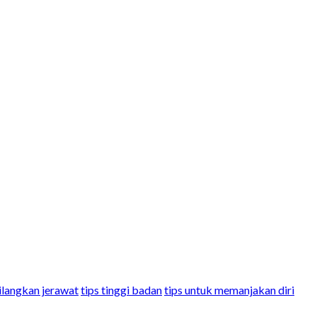
ilangkan jerawat
tips tinggi badan
tips untuk memanjakan diri