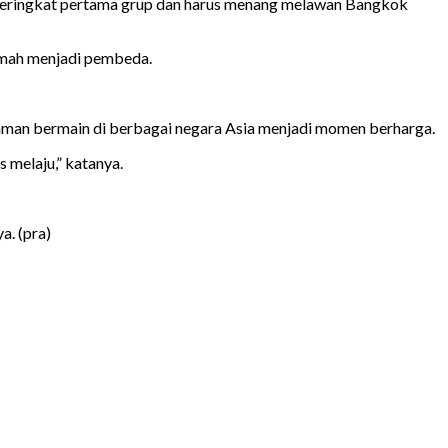
di peringkat pertama grup dan harus menang melawan Bangkok
umah menjadi pembeda.
alaman bermain di berbagai negara Asia menjadi momen berharga.
 melaju,” katanya.
a. (pra)