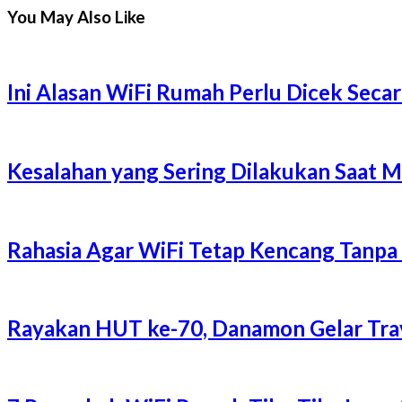
You May Also Like
Ini Alasan WiFi Rumah Perlu Dicek Secar
Kesalahan yang Sering Dilakukan Saat 
Rahasia Agar WiFi Tetap Kencang Tanpa
Rayakan HUT ke-70, Danamon Gelar Trave