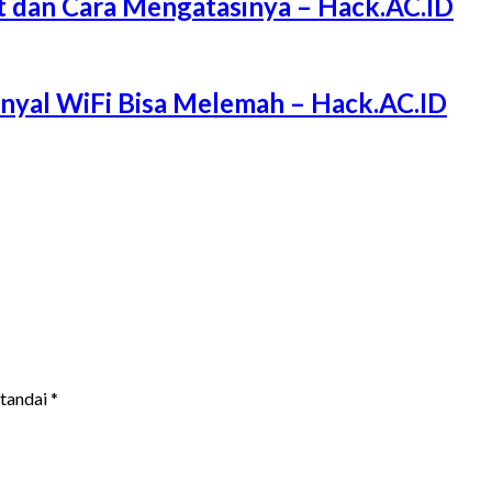
 dan Cara Mengatasinya – Hack.AC.ID
Sinyal WiFi Bisa Melemah – Hack.AC.ID
itandai
*