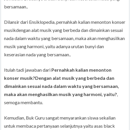
bersamaan..
Dilansir dari Ensiklopedia, pernahkah kalian menonton konser
musikdengan alat musik yang berbeda dan dimainkan sesuai
nada dalam waktu yang bersamaan, maka akan menghasilkan
musik yang harmoni, yaitu adanya urutan bunyi dan
keserasian nada yang bersamaan..
Itulah tadi jawaban dari
Pernahkah kalian menonton
konser musik?Dengan alat musik yang berbeda dan
dimainkan sesuai nada dalam waktu yang bersamaan,
maka akan menghasilkan musik yang harmoni, yaitu?
,
semoga membantu.
Kemudian, Buk Guru sangat menyarankan siswa sekalian
untuk membaca pertanyaan selanjutnya yaitu asas black