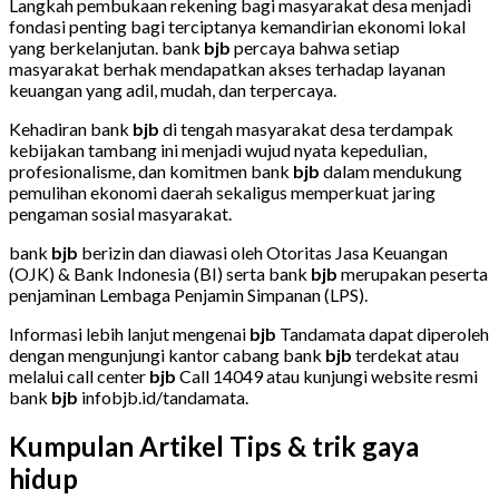
Langkah pembukaan rekening bagi masyarakat desa menjadi
fondasi penting bagi terciptanya kemandirian ekonomi lokal
yang berkelanjutan. bank
bjb
percaya bahwa setiap
masyarakat berhak mendapatkan akses terhadap layanan
keuangan yang adil, mudah, dan terpercaya.
Kehadiran bank
bjb
di tengah masyarakat desa terdampak
kebijakan tambang ini menjadi wujud nyata kepedulian,
profesionalisme, dan komitmen bank
bjb
dalam mendukung
pemulihan ekonomi daerah sekaligus memperkuat jaring
pengaman sosial masyarakat.
bank
bjb
berizin dan diawasi oleh Otoritas Jasa Keuangan
(OJK) & Bank Indonesia (BI) serta bank
bjb
merupakan peserta
penjaminan Lembaga Penjamin Simpanan (LPS).
Informasi lebih lanjut mengenai
bjb
Tandamata dapat diperoleh
dengan mengunjungi kantor cabang bank
bjb
terdekat atau
melalui call center
bjb
Call 14049 atau kunjungi website resmi
bank
bjb
infobjb.id/tandamata.
Kumpulan Artikel Tips & trik gaya
hidup