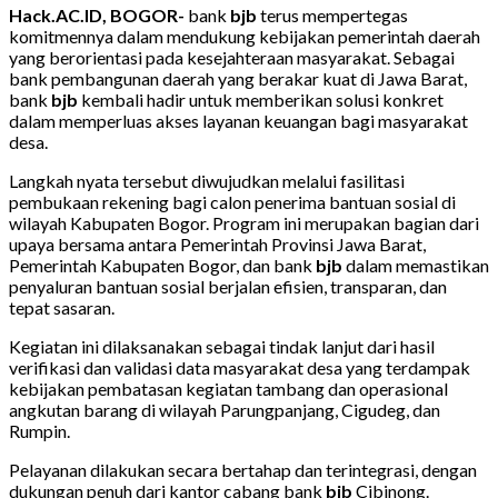
Hack.AC.ID, BOGOR-
bank
bjb
terus mempertegas
komitmennya dalam mendukung kebijakan pemerintah daerah
yang berorientasi pada kesejahteraan masyarakat. Sebagai
bank pembangunan daerah yang berakar kuat di Jawa Barat,
bank
bjb
kembali hadir untuk memberikan solusi konkret
dalam memperluas akses layanan keuangan bagi masyarakat
desa.
Langkah nyata tersebut diwujudkan melalui fasilitasi
pembukaan rekening bagi calon penerima bantuan sosial di
wilayah Kabupaten Bogor. Program ini merupakan bagian dari
upaya bersama antara Pemerintah Provinsi Jawa Barat,
Pemerintah Kabupaten Bogor, dan bank
bjb
dalam memastikan
penyaluran bantuan sosial berjalan efisien, transparan, dan
tepat sasaran.
Kegiatan ini dilaksanakan sebagai tindak lanjut dari hasil
verifikasi dan validasi data masyarakat desa yang terdampak
kebijakan pembatasan kegiatan tambang dan operasional
angkutan barang di wilayah Parungpanjang, Cigudeg, dan
Rumpin.
Pelayanan dilakukan secara bertahap dan terintegrasi, dengan
dukungan penuh dari kantor cabang bank
bjb
Cibinong.