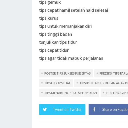
tips gemuk
tips cepat hamil setelah haid selesai
tips kurus
tips untuk memanjakan diri
tips tinggi badan
tunjukkan tips tidur
tips cepat tidur
tips agar tidak mabuk perjalanan
POSTER TIPS SUKSES PUBERTAS
PREDIKSI TIPS PARL
TIPS HIDUP SEHAT
TIPS IBU HAMIL 9 BULAN AGAR 
TIPS MENABUNG 1 JUTA PER BULAN
TIPS TINGGI 
Tweet on Twitter
Share on Face