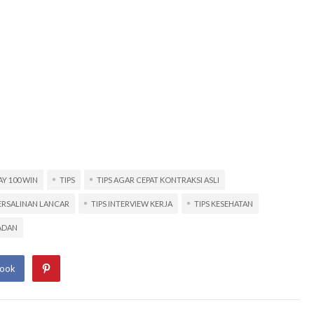
AY 100 WIN
TIPS
TIPS AGAR CEPAT KONTRAKSI ASLI
PERSALINAN LANCAR
TIPS INTERVIEW KERJA
TIPS KESEHATAN
BADAN
book