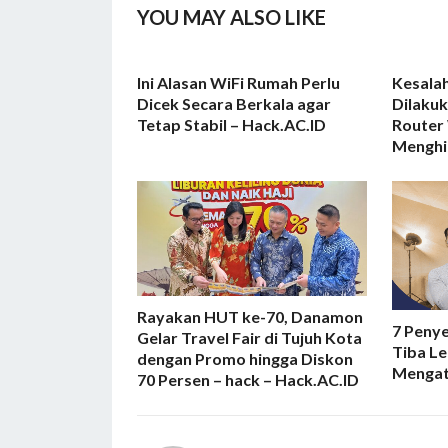
YOU MAY ALSO LIKE
Ini Alasan WiFi Rumah Perlu
Kesalah
Dicek Secara Berkala agar
Dilaku
Tetap Stabil – Hack.AC.ID
Router 
Menghi
Rayakan HUT ke-70, Danamon
7 Peny
Gelar Travel Fair di Tujuh Kota
Tiba L
dengan Promo hingga Diskon
Mengat
70 Persen – hack – Hack.AC.ID