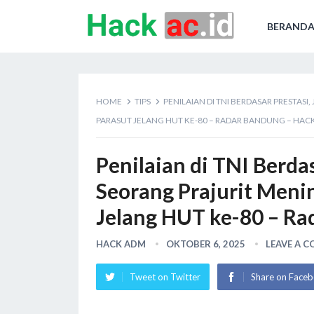
BERAND
HOME
TIPS
PENILAIAN DI TNI BERDASAR PRESTAS
PARASUT JELANG HUT KE-80 – RADAR BANDUNG – HACK
Penilaian di TNI Berdas
Seorang Prajurit Meni
Jelang HUT ke-80 – Ra
HACK ADM
OKTOBER 6, 2025
LEAVE A 
Tweet on Twitter
Share on Face