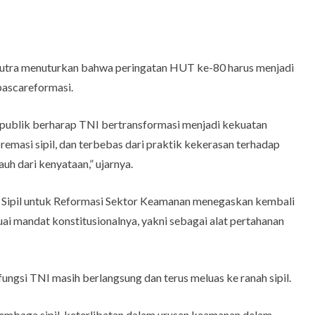
iputra menuturkan bahwa peringatan HUT ke-80 harus menjadi
pascareformasi.
, publik berharap TNI bertransformasi menjadi kekuatan
remasi sipil, dan terbebas dari praktik kekerasan terhadap
auh dari kenyataan,” ujarnya.
Sipil untuk Reformasi Sektor Keamanan menegaskan kembali
uai mandat konstitusionalnya, yakni sebagai alat pertahanan
fungsi TNI masih berlangsung dan terus meluas ke ranah sipil.
 lembaga sipil, keterlibatan dalam urusan keamanan dalam