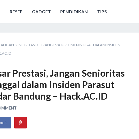
A
RESEP
GADGET
PENDIDIKAN
TIPS
I, JANGAN SENIORITAS SEORANG PRAJURIT MENINGGAL DALAM INSIDEN
.AC.ID
ar Prestasi, Jangan Senioritas
nggal dalam Insiden Parasut
dar Bandung – Hack.AC.ID
COMMENT
book