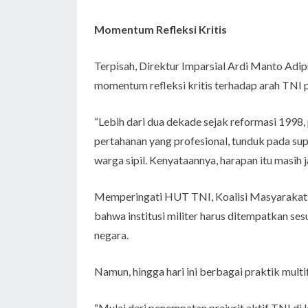
Momentum Refleksi Kritis
Terpisah, Direktur Imparsial Ardi Manto Ad
momentum refleksi kritis terhadap arah TNI 
“Lebih dari dua dekade sejak reformasi 1998
pertahanan yang profesional, tunduk pada sup
warga sipil. Kenyataannya, harapan itu masih j
Memperingati HUT TNI, Koalisi Masyarakat 
bahwa institusi militer harus ditempatkan ses
negara.
Namun, hingga hari ini berbagai praktik multi
“Mulai dari penempatan prajurit aktif TNI di