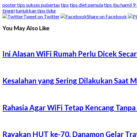
poster tips sukses pubertas
tips
tips diet pemula
tips ibu hamil 9
tinggi
tunjukkan tips tidur
Tweet on Twitter
Share on Facebook
You May Also Like
Ini Alasan WiFi Rumah Perlu Dicek Secar
Kesalahan yang Sering Dilakukan Saat 
Rahasia Agar WiFi Tetap Kencang Tanpa
Rayakan HUT ke-70, Danamon Gelar Trave