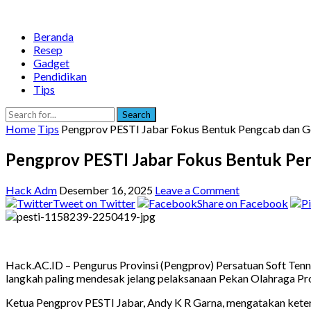
Beranda
Resep
Gadget
Pendidikan
Tips
Search
Home
Tips
Pengprov PESTI Jabar Fokus Bentuk Pengcab dan Ge
Pengprov PESTI Jabar Fokus Bentuk Pen
Hack Adm
Desember 16, 2025
Leave a Comment
Tweet on Twitter
Share on Facebook
Hack.AC.ID – Pengurus Provinsi (Pengprov) Persatuan Soft Ten
langkah paling mendesak jelang pelaksanaan Pekan Olahraga Pro
Ketua Pengprov PESTI Jabar, Andy K R Garna, mengatakan keterb