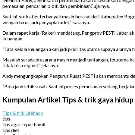
Menurut Andy, pendekatan pembinaan akan disesuaikan dengan ko
pemasalan, pencarian bibit, dan pembinaan,” ujarnya.
Saat ini, stok atlet terbanyak masih berasal dari Kabupaten Bog
wilayah terus jadi penyuplai atlet,” katanya.
Dalam rapat kerja (Raker) mendatang, Pengprov PESTI Jabar ak
keuangan.
“Tata kelola keuangan akan jadi prioritas utama supaya alurnya t
Masalah sarana prasarana masih menjadi tantangan, terutama keterb
tidak bisa diganti,” jelasnya.
Andy mengungkapkan Pengurus Pusat PESTI akan membantu dengan
“Bola jauh lebih susah. Saat ini proses pemesanan sedang berjal
Kumpulan Artikel Tips & trik gaya hidup
Tips & trik Lifehack
tips
tips agar cepat hamil
tips diet