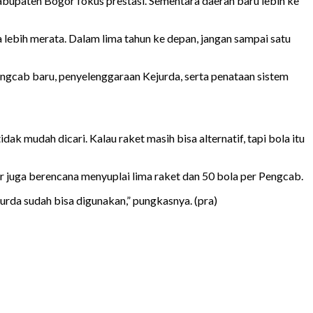
bupaten Bogor fokus prestasi. Sementara daerah baru lebih ke
a lebih merata. Dalam lima tahun ke depan, jangan sampai satu
ngcab baru, penyelenggaraan Kejurda, serta penataan sistem
ak mudah dicari. Kalau raket masih bisa alternatif, tapi bola itu
juga berencana menyuplai lima raket dan 50 bola per Pengcab.
jurda sudah bisa digunakan,” pungkasnya. (pra)