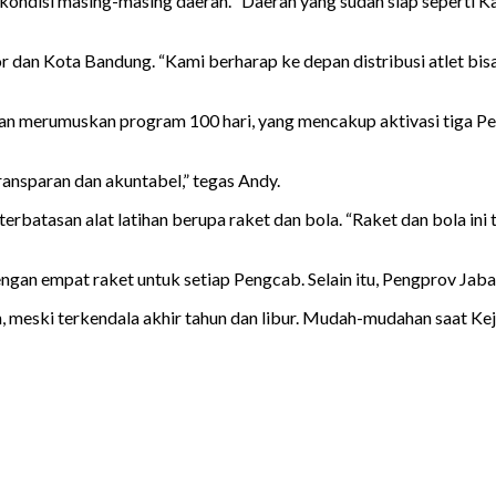
ndisi masing-masing daerah. “Daerah yang sudah siap seperti Ka
or dan Kota Bandung. “Kami berharap ke depan distribusi atlet bis
an merumuskan program 100 hari, yang mencakup aktivasi tiga Pe
ransparan dan akuntabel,” tegas Andy.
atasan alat latihan berupa raket dan bola. “Raket dan bola ini tid
 empat raket untuk setiap Pengcab. Selain itu, Pengprov Jabar 
an, meski terkendala akhir tahun dan libur. Mudah-mudahan saat Ke