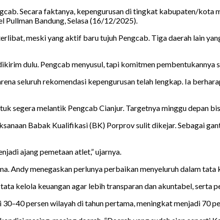
gcab. Secara faktanya, kepengurusan di tingkat kabupaten/kota 
tel Pullman Bandung, Selasa (16/12/2025).
rlibat, meski yang aktif baru tujuh Pengcab. Tiga daerah lain ya
 dikirim dulu. Pengcab menyusul, tapi komitmen pembentukannya s
rena seluruh rekomendasi kepengurusan telah lengkap. Ia berhar
uk segera melantik Pengcab Cianjur. Targetnya minggu depan bisa 
sanaan Babak Kualifikasi (BK) Porprov sulit dikejar. Sebagai g
jadi ajang pemetaan atlet,” ujarnya.
ama. Andy menegaskan perlunya perbaikan menyeluruh dalam tata 
 tata kelola keuangan agar lebih transparan dan akuntabel, serta 
40 persen wilayah di tahun pertama, meningkat menjadi 70 perse