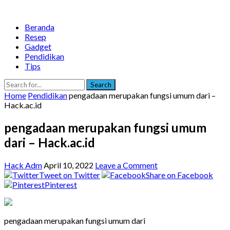
Beranda
Resep
Gadget
Pendidikan
Tips
Search
Home
Pendidikan
pengadaan merupakan fungsi umum dari –
Hack.ac.id
pengadaan merupakan fungsi umum
dari – Hack.ac.id
Hack Adm
April 10, 2022
Leave a Comment
Tweet on Twitter
Share on Facebook
Pinterest
pengadaan merupakan fungsi umum dari