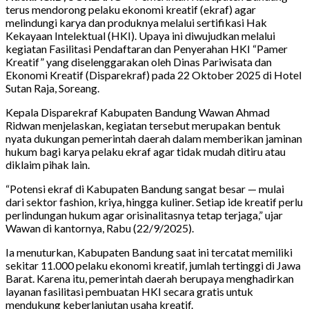
terus mendorong pelaku ekonomi kreatif (ekraf) agar
melindungi karya dan produknya melalui sertifikasi Hak
Kekayaan Intelektual (HKI). Upaya ini diwujudkan melalui
kegiatan Fasilitasi Pendaftaran dan Penyerahan HKI “Pamer
Kreatif” yang diselenggarakan oleh Dinas Pariwisata dan
Ekonomi Kreatif (Disparekraf) pada 22 Oktober 2025 di Hotel
Sutan Raja, Soreang.
Kepala Disparekraf Kabupaten Bandung Wawan Ahmad
Ridwan menjelaskan, kegiatan tersebut merupakan bentuk
nyata dukungan pemerintah daerah dalam memberikan jaminan
hukum bagi karya pelaku ekraf agar tidak mudah ditiru atau
diklaim pihak lain.
“Potensi ekraf di Kabupaten Bandung sangat besar — mulai
dari sektor fashion, kriya, hingga kuliner. Setiap ide kreatif perlu
perlindungan hukum agar orisinalitasnya tetap terjaga,” ujar
Wawan di kantornya, Rabu (22/9/2025).
Ia menuturkan, Kabupaten Bandung saat ini tercatat memiliki
sekitar 11.000 pelaku ekonomi kreatif, jumlah tertinggi di Jawa
Barat. Karena itu, pemerintah daerah berupaya menghadirkan
layanan fasilitasi pembuatan HKI secara gratis untuk
mendukung keberlanjutan usaha kreatif.