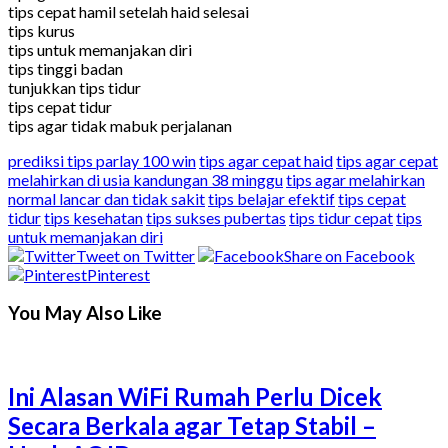
tips cepat hamil setelah haid selesai
tips kurus
tips untuk memanjakan diri
tips tinggi badan
tunjukkan tips tidur
tips cepat tidur
tips agar tidak mabuk perjalanan
prediksi tips parlay 100 win
tips agar cepat haid
tips agar cepat
melahirkan di usia kandungan 38 minggu
tips agar melahirkan
normal lancar dan tidak sakit
tips belajar efektif
tips cepat
tidur
tips kesehatan
tips sukses pubertas
tips tidur cepat
tips
untuk memanjakan diri
Tweet on Twitter
Share on Facebook
Pinterest
You May Also Like
Ini Alasan WiFi Rumah Perlu Dicek
Secara Berkala agar Tetap Stabil –