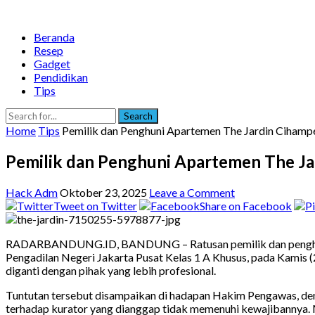
Beranda
Resep
Gadget
Pendidikan
Tips
Search
Home
Tips
Pemilik dan Penghuni Apartemen The Jardin Cihampe
Pemilik dan Penghuni Apartemen The Ja
Hack Adm
Oktober 23, 2025
Leave a Comment
Tweet on Twitter
Share on Facebook
RADARBANDUNG.ID, BANDUNG – Ratusan pemilik dan penghuni Apa
Pengadilan Negeri Jakarta Pusat Kelas 1 A Khusus, pada Kamis
diganti dengan pihak yang lebih profesional.
Tuntutan tersebut disampaikan di hadapan Hakim Pengawas, den
terhadap kurator yang dianggap tidak memenuhi kewajibannya. Me