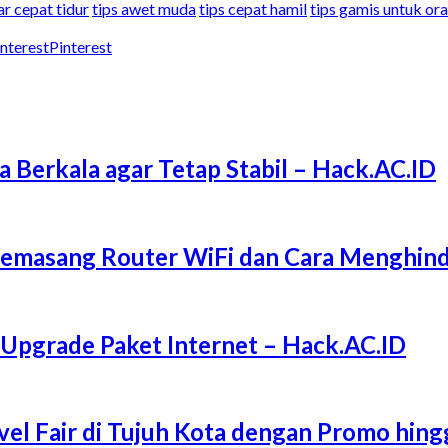
ar cepat tidur
tips awet muda
tips cepat hamil
tips gamis untuk o
Pinterest
a Berkala agar Tetap Stabil – Hack.AC.ID
Memasang Router WiFi dan Cara Menghind
 Upgrade Paket Internet – Hack.AC.ID
l Fair di Tujuh Kota dengan Promo hing