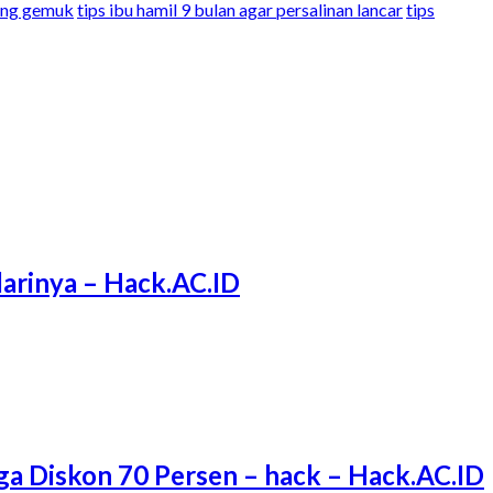
rang gemuk
tips ibu hamil 9 bulan agar persalinan lancar
tips
arinya – Hack.AC.ID
ga Diskon 70 Persen – hack – Hack.AC.ID