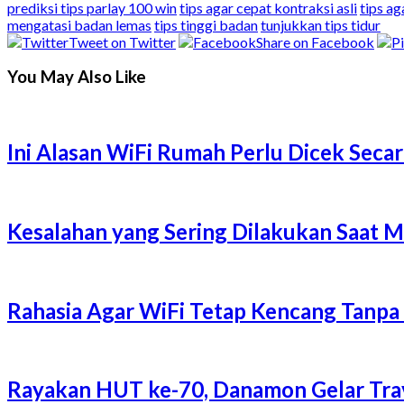
prediksi tips parlay 100 win
tips agar cepat kontraksi asli
tips ag
mengatasi badan lemas
tips tinggi badan
tunjukkan tips tidur
Tweet on Twitter
Share on Facebook
You May Also Like
Ini Alasan WiFi Rumah Perlu Dicek Secar
Kesalahan yang Sering Dilakukan Saat 
Rahasia Agar WiFi Tetap Kencang Tanpa
Rayakan HUT ke-70, Danamon Gelar Trave