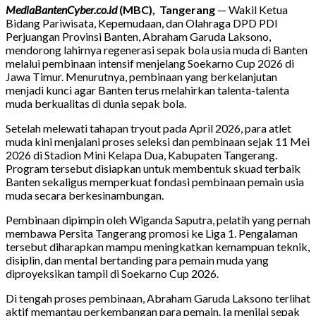
MediaBantenCyber.co.id
(MBC), Tangerang
— Wakil Ketua
Bidang Pariwisata, Kepemudaan, dan Olahraga DPD PDI
Perjuangan Provinsi Banten, Abraham Garuda Laksono,
mendorong lahirnya regenerasi sepak bola usia muda di Banten
melalui pembinaan intensif menjelang Soekarno Cup 2026 di
Jawa Timur. Menurutnya, pembinaan yang berkelanjutan
menjadi kunci agar Banten terus melahirkan talenta-talenta
muda berkualitas di dunia sepak bola.
Setelah melewati tahapan tryout pada April 2026, para atlet
muda kini menjalani proses seleksi dan pembinaan sejak 11 Mei
2026 di Stadion Mini Kelapa Dua, Kabupaten Tangerang.
Program tersebut disiapkan untuk membentuk skuad terbaik
Banten sekaligus memperkuat fondasi pembinaan pemain usia
muda secara berkesinambungan.
Pembinaan dipimpin oleh Wiganda Saputra, pelatih yang pernah
membawa Persita Tangerang promosi ke Liga 1. Pengalaman
tersebut diharapkan mampu meningkatkan kemampuan teknik,
disiplin, dan mental bertanding para pemain muda yang
diproyeksikan tampil di Soekarno Cup 2026.
Di tengah proses pembinaan, Abraham Garuda Laksono terlihat
aktif memantau perkembangan para pemain. Ia menilai sepak