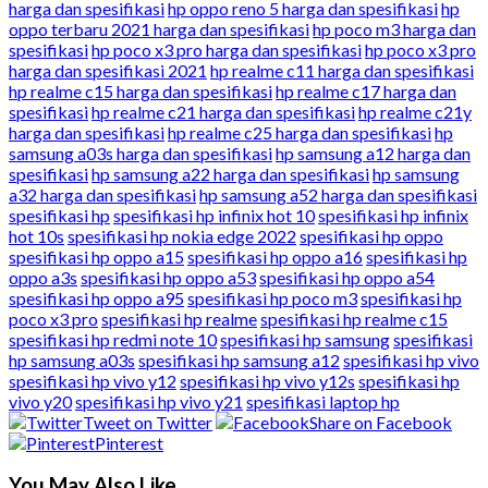
harga dan spesifikasi
hp oppo reno 5 harga dan spesifikasi
hp
oppo terbaru 2021 harga dan spesifikasi
hp poco m3 harga dan
spesifikasi
hp poco x3 pro harga dan spesifikasi
hp poco x3 pro
harga dan spesifikasi 2021
hp realme c11 harga dan spesifikasi
hp realme c15 harga dan spesifikasi
hp realme c17 harga dan
spesifikasi
hp realme c21 harga dan spesifikasi
hp realme c21y
harga dan spesifikasi
hp realme c25 harga dan spesifikasi
hp
samsung a03s harga dan spesifikasi
hp samsung a12 harga dan
spesifikasi
hp samsung a22 harga dan spesifikasi
hp samsung
a32 harga dan spesifikasi
hp samsung a52 harga dan spesifikasi
spesifikasi hp
spesifikasi hp infinix hot 10
spesifikasi hp infinix
hot 10s
spesifikasi hp nokia edge 2022
spesifikasi hp oppo
spesifikasi hp oppo a15
spesifikasi hp oppo a16
spesifikasi hp
oppo a3s
spesifikasi hp oppo a53
spesifikasi hp oppo a54
spesifikasi hp oppo a95
spesifikasi hp poco m3
spesifikasi hp
poco x3 pro
spesifikasi hp realme
spesifikasi hp realme c15
spesifikasi hp redmi note 10
spesifikasi hp samsung
spesifikasi
hp samsung a03s
spesifikasi hp samsung a12
spesifikasi hp vivo
spesifikasi hp vivo y12
spesifikasi hp vivo y12s
spesifikasi hp
vivo y20
spesifikasi hp vivo y21
spesifikasi laptop hp
Tweet on Twitter
Share on Facebook
Pinterest
You May Also Like