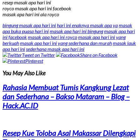
resep masak apa hari ini
royco masak apa hari ini facebook
masak apa hari ini ala royco
bingung masak apa hari ini
hari ini enaknya masak apa ya
masak
apa buka puasa hari ini
masak apa hari ini bingung
masak apa hari
ini facebook
masak apa hari ini royco
masak apa hari ini yang
berkuah
masak apa hari ini yang sederhana dan murah
masak lauk
apa hari ini
sederhana masak apa hari ini
Tweet on Twitter
Share on Facebook
Pinterest
You May Also Like
Rahasia Membuat Tumis Kangkung Lezat
dan Sederhana – Bakso Mataram – Blog –
Hack.AC.ID
Resep Kue Toloba Asal Makassar Dilengkapi