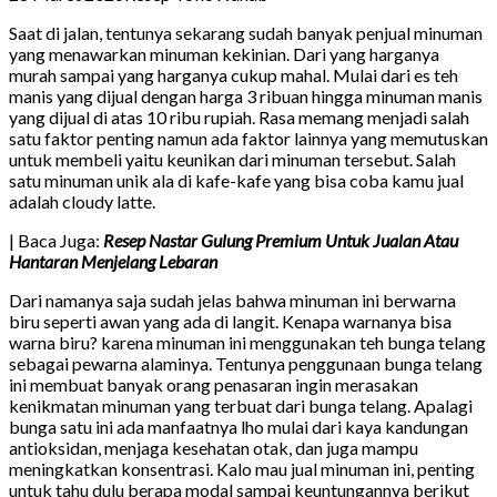
Saat di jalan, tentunya sekarang sudah banyak penjual minuman
yang menawarkan minuman kekinian. Dari yang harganya
murah sampai yang harganya cukup mahal. Mulai dari es teh
manis yang dijual dengan harga 3 ribuan hingga minuman manis
yang dijual di atas 10 ribu rupiah. Rasa memang menjadi salah
satu faktor penting namun ada faktor lainnya yang memutuskan
untuk membeli yaitu keunikan dari minuman tersebut. Salah
satu minuman unik ala di kafe-kafe yang bisa coba kamu jual
adalah cloudy latte.
| Baca Juga:
Resep Nastar Gulung Premium Untuk Jualan Atau
Hantaran Menjelang Lebaran
Dari namanya saja sudah jelas bahwa minuman ini berwarna
biru seperti awan yang ada di langit. Kenapa warnanya bisa
warna biru? karena minuman ini menggunakan teh bunga telang
sebagai pewarna alaminya. Tentunya penggunaan bunga telang
ini membuat banyak orang penasaran ingin merasakan
kenikmatan minuman yang terbuat dari bunga telang. Apalagi
bunga satu ini ada manfaatnya lho mulai dari kaya kandungan
antioksidan, menjaga kesehatan otak, dan juga mampu
meningkatkan konsentrasi. Kalo mau jual minuman ini, penting
untuk tahu dulu berapa modal sampai keuntungannya berikut