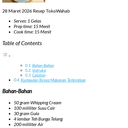
28 Maret 2026
Resep TokoWahab
Serves: 1 Gelas
Prep time: 15 Menit
Cook time: 15 Menit
Table of Contents
Bahan-Bahan
Instruksi
Catatan
Kumpulan Resep Makanan Terlengkap
Bahan-Bahan
50 gram
Whipping Cream
100 mililiter
Susu Cair
30 gram
Gula
4 lembar
Teh Bunga Telang
200 mililiter
Air