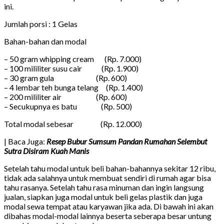
ini.
Jumlah porsi : 1 Gelas
Bahan-bahan dan modal
– 50 gram whipping cream (Rp. 7.000)
– 100 mililiter susu cair (Rp. 1.900)
– 30 gram gula (Rp. 600)
– 4 lembar teh bunga telang (Rp. 1.400)
– 200 mililiter air (Rp. 600)
– Secukupnya es batu (Rp. 500)
Total modal sebesar (Rp. 12.000)
| Baca Juga:
Resep Bubur Sumsum Pandan Rumahan Selembut
Sutra Disiram Kuah Manis
Setelah tahu modal untuk beli bahan-bahannya sekitar 12 ribu,
tidak ada salahnya untuk membuat sendiri di rumah agar bisa
tahu rasanya. Setelah tahu rasa minuman dan ingin langsung
jualan, siapkan juga modal untuk beli gelas plastik dan juga
modal sewa tempat atau karyawan jika ada. Di bawah ini akan
dibahas modal-modal lainnya beserta seberapa besar untung