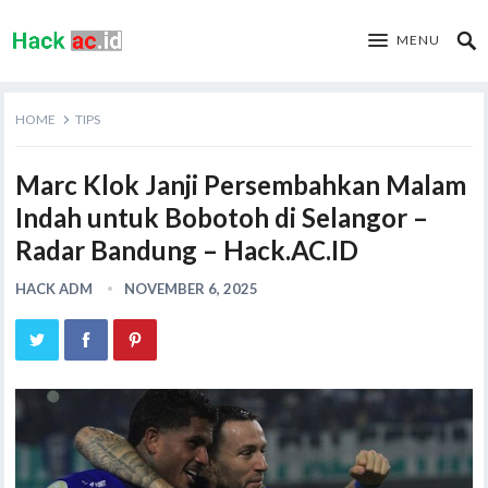
MENU
HOME
TIPS
Marc Klok Janji Persembahkan Malam
Indah untuk Bobotoh di Selangor –
Radar Bandung – Hack.AC.ID
HACK ADM
NOVEMBER 6, 2025