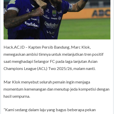
Hack.AC.ID – Kapten Persib Bandung, Marc Klok,
menegaskan ambisi timnya untuk melanjutkan tren positif
saat menghadapi Selangor FC pada laga lanjutan Asian
Champions League (ACL) Two 2025/26, malam nanti.
Mar Klok menyebut seluruh pemain ingin menjaga
momentum kemenangan dan menutup jeda kompetisi dengan
hasil sempurna.
“Kami sedang dalam laju yang bagus beberapa pekan