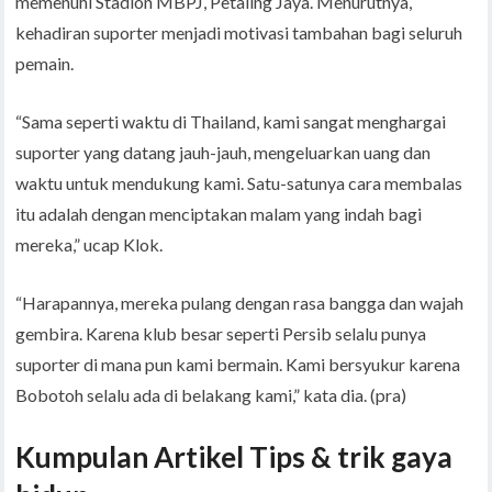
memenuhi Stadion MBPJ, Petaling Jaya. Menurutnya,
kehadiran suporter menjadi motivasi tambahan bagi seluruh
pemain.
“Sama seperti waktu di Thailand, kami sangat menghargai
suporter yang datang jauh-jauh, mengeluarkan uang dan
waktu untuk mendukung kami. Satu-satunya cara membalas
itu adalah dengan menciptakan malam yang indah bagi
mereka,” ucap Klok.
“Harapannya, mereka pulang dengan rasa bangga dan wajah
gembira. Karena klub besar seperti Persib selalu punya
suporter di mana pun kami bermain. Kami bersyukur karena
Bobotoh selalu ada di belakang kami,” kata dia. (pra)
Kumpulan Artikel Tips & trik gaya