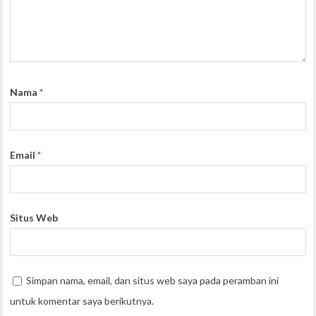
Nama
*
Email
*
Situs Web
Simpan nama, email, dan situs web saya pada peramban ini
untuk komentar saya berikutnya.