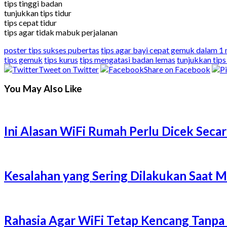
tips tinggi badan
tunjukkan tips tidur
tips cepat tidur
tips agar tidak mabuk perjalanan
poster tips sukses pubertas
tips agar bayi cepat gemuk dalam 1
tips gemuk
tips kurus
tips mengatasi badan lemas
tunjukkan tips
Tweet on Twitter
Share on Facebook
You May Also Like
Ini Alasan WiFi Rumah Perlu Dicek Secar
Kesalahan yang Sering Dilakukan Saat 
Rahasia Agar WiFi Tetap Kencang Tanpa