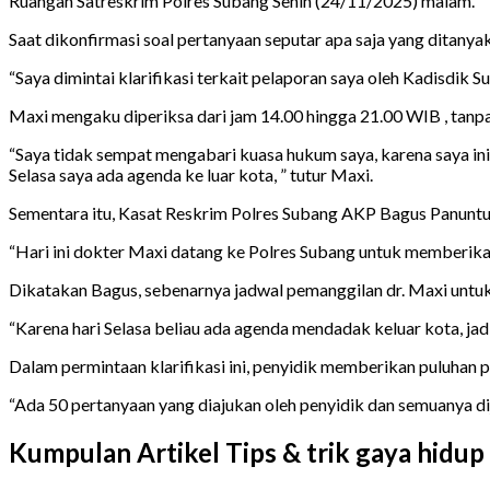
Ruangan Satreskrim Polres Subang Senin (24/11/2025) malam.
Saat dikonfirmasi soal pertanyaan seputar apa saja yang ditanyak
“Saya dimintai klarifikasi terkait pelaporan saya oleh Kadisdik S
Maxi mengaku diperiksa dari jam 14.00 hingga 21.00 WIB , tan
“Saya tidak sempat mengabari kuasa hukum saya, karena saya ini
Selasa saya ada agenda ke luar kota, ” tutur Maxi.
Sementara itu, Kasat Reskrim Polres Subang AKP Bagus Panunt
“Hari ini dokter Maxi datang ke Polres Subang untuk memberikan
Dikatakan Bagus, sebenarnya jadwal pemanggilan dr. Maxi untuk
“Karena hari Selasa beliau ada agenda mendadak keluar kota, jadi
Dalam permintaan klarifikasi ini, penyidik memberikan puluhan
“Ada 50 pertanyaan yang diajukan oleh penyidik dan semuanya di
Kumpulan Artikel Tips & trik gaya hidup