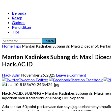
Beranda
Resep
Gadget
Pendidikan
Tips
Search
Home
Tips
Mantan Kadinkes Subang dr. Maxi Dicecar 50 Perta
Mantan Kadinkes Subang dr. Maxi Dicec
Hack.AC.ID
Hack Adm
November 26, 2025
Leave a Comment
Tweet on Twitter
Share on Facebook
Hack.AC.ID, SUBANG –
Mantan Kadinkes Subang dr. Maxi meny
laporkan oleh Kadisdikbud Subang Heri Sopandi.
Ada sekitar 50 point pertanyaan dan saya juga telah menyampaika