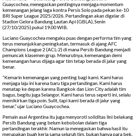
Guaycochea, menegaskan pentingnya menjaga momentum
kemenangan jelang laga kontra Persis Solo pada pekan ke-10
BRI Super League 2025/2026. Pertandingan akan digelar di
Stadion Gelora Bandung Lautan Api (GBLA), Senin
(27/10/2025) pukul 19.00 WIB.
Luciano Guaycochea mengaku puas dengan performa tim yang
terus menunjukkan peningkatan, termasuk di ajang AFC
Champions League 2 (ACL-2) di mana Persib Bandung menjadi
pemuncak klasemen grup. Menurutnya, kemenangan demi
kemenangan harus dijaga agar tim tetap berada di jalur yang
benar.
“Kemarin kemenangan yang penting bagi kami. Kami harus
menjaga laju ini karena baru tiga pertandingan. Kami harus
menatap ke depan karena Bangkok dan Lion City adalah tim
bagus, begitu juga Selangor. Kami harus terus seperti ini, selalu
memikirkan tiga poin. Sulit, tapi kami berada di jalur yang
benar,” ujar Luciano Guaycochea.
Pemain asal Argentina itu juga menyoroti soliditas lini belakang
Persib Bandung yang belum kebobolan dalam tiga
pertandingan terakhir. Namun ia menegaskan bahwa hasil itu
merupakan buah kerja sama seluruh tim, bukan hanya para bek.