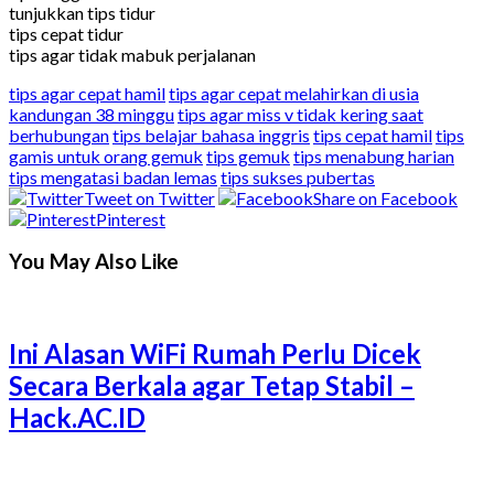
tunjukkan tips tidur
tips cepat tidur
tips agar tidak mabuk perjalanan
tips agar cepat hamil
tips agar cepat melahirkan di usia
kandungan 38 minggu
tips agar miss v tidak kering saat
berhubungan
tips belajar bahasa inggris
tips cepat hamil
tips
gamis untuk orang gemuk
tips gemuk
tips menabung harian
tips mengatasi badan lemas
tips sukses pubertas
Tweet on Twitter
Share on Facebook
Pinterest
You May Also Like
Ini Alasan WiFi Rumah Perlu Dicek
Secara Berkala agar Tetap Stabil –
Hack.AC.ID