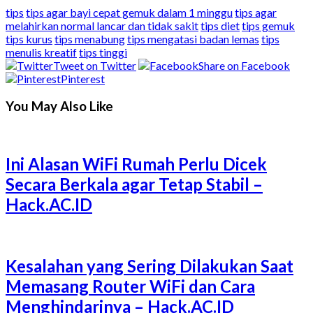
tips
tips agar bayi cepat gemuk dalam 1 minggu
tips agar
melahirkan normal lancar dan tidak sakit
tips diet
tips gemuk
tips kurus
tips menabung
tips mengatasi badan lemas
tips
menulis kreatif
tips tinggi
Tweet on Twitter
Share on Facebook
Pinterest
You May Also Like
Ini Alasan WiFi Rumah Perlu Dicek
Secara Berkala agar Tetap Stabil –
Hack.AC.ID
Kesalahan yang Sering Dilakukan Saat
Memasang Router WiFi dan Cara
Menghindarinya – Hack.AC.ID