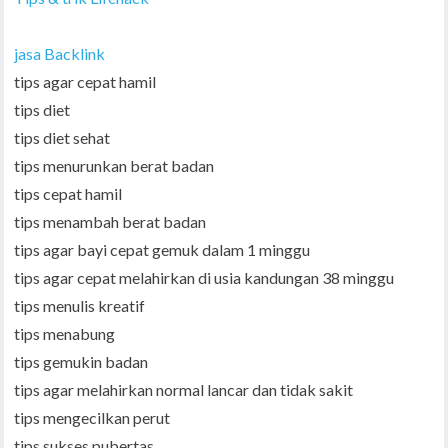
jasa Backlink
tips agar cepat hamil
tips diet
tips diet sehat
tips menurunkan berat badan
tips cepat hamil
tips menambah berat badan
tips agar bayi cepat gemuk dalam 1 minggu
tips agar cepat melahirkan di usia kandungan 38 minggu
tips menulis kreatif
tips menabung
tips gemukin badan
tips agar melahirkan normal lancar dan tidak sakit
tips mengecilkan perut
tips sukses pubertas