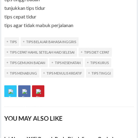
tunjukkan tips tidur
tips cepat tidur
tips agar tidak mabuk perjalanan
TIPS
TIPS BELAJAR BAHASA INGGRIS
TIPS CEPAT HAMIL SETELAH HAID SELESAI
TIPS DIET CEPAT
TIPS GEMUKIN BADAN
TIPS KESEHATAN
TIPS KURUS
TIPS MENABUNG
TIPS MENULIS KREATIF
TIPS TINGGI
YOU MAY ALSO LIKE