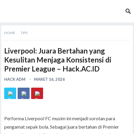
HOME
TIPS
Liverpool: Juara Bertahan yang
Kesulitan Menjaga Konsistensi di
Premier League – Hack.AC.ID
HACK ADM
MARET 16, 2026
Performa
Liverpool FC
musim ini menjadi sorotan para
pengamat sepak bola. Sebagai juara bertahan di
Premier