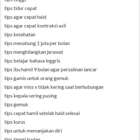
tips tidur cepat
tips agar cepat haid
tips agar cepat kontraksi asli
tips kesehatan
tips menabung 1 juta per bulan
tips menghilangkan jerawat
tips belajar bahasa inggris
tips ibu hamil 9 bulan agar persalinan lancar
tips gamis untuk orang gemuk
tips agar miss v tidak kering saat berhubungan
tips kepala sering pusing
tips gemuk
tips cepat hamil setelah haid selesai
tips kurus
tips untuk memanjakan diri
tips tinggi badan