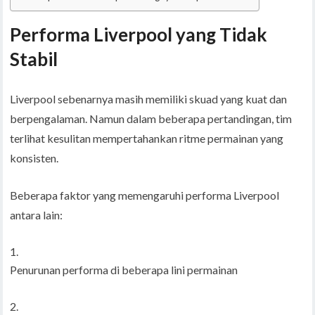
Performa Liverpool yang Tidak
Stabil
Liverpool sebenarnya masih memiliki skuad yang kuat dan
berpengalaman. Namun dalam beberapa pertandingan, tim
terlihat kesulitan mempertahankan ritme permainan yang
konsisten.
Beberapa faktor yang memengaruhi performa Liverpool
antara lain:
Penurunan performa di beberapa lini permainan