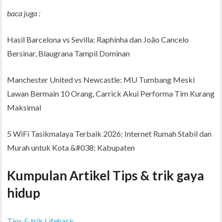
baca juga :
Hasil Barcelona vs Sevilla: Raphinha dan João Cancelo
Bersinar, Blaugrana Tampil Dominan
Manchester United vs Newcastle: MU Tumbang Meski
Lawan Bermain 10 Orang, Carrick Akui Performa Tim Kurang
Maksimal
5 WiFi Tasikmalaya Terbaik 2026: Internet Rumah Stabil dan
Murah untuk Kota &#038; Kabupaten
Kumpulan Artikel Tips & trik gaya
hidup
Tips & trik Lifehack