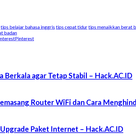
tips belajar bahasa inggris
tips cepat tidur
tips menaikkan berat 
at badan
Pinterest
a Berkala agar Tetap Stabil – Hack.AC.ID
Memasang Router WiFi dan Cara Menghind
 Upgrade Paket Internet – Hack.AC.ID