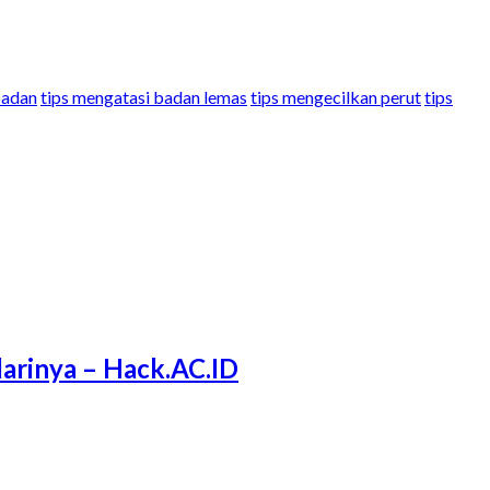
badan
tips mengatasi badan lemas
tips mengecilkan perut
tips
arinya – Hack.AC.ID