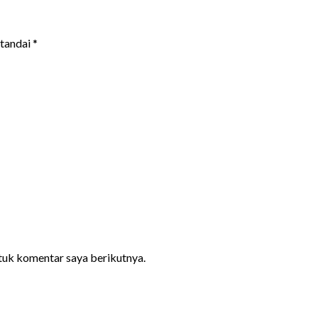
itandai
*
ntuk komentar saya berikutnya.