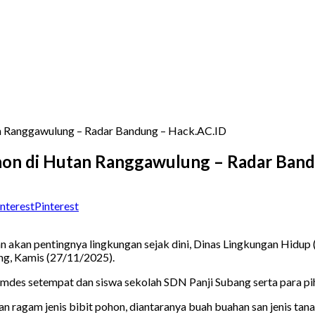
n Ranggawulung – Radar Bandung – Hack.AC.ID
hon di Hutan Ranggawulung – Radar Ban
Pinterest
akan pentingnya lingkungan sejak dini, Dinas Lingkungan Hidup 
g, Kamis (27/11/2025).
mdes setempat dan siswa sekolah SDN Panji Subang serta para pih
n ragam jenis bibit pohon, diantaranya buah buahan san jenis tan