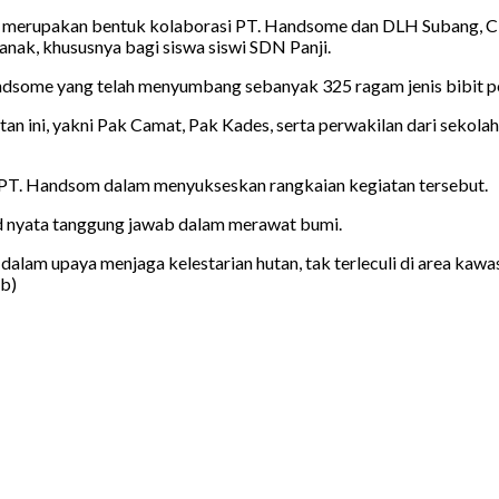
ni merupakan bentuk kolaborasi PT. Handsome dan DLH Subang,
nak, khususnya bagi siswa siswi SDN Panji.
ndsome yang telah menyumbang sebanyak 325 ragam jenis bibit poh
an ini, yakni Pak Camat, Pak Kades, serta perwakilan dari sekolah
 PT. Handsom dalam menyukseskan rangkaian kegiatan tersebut.
d nyata tanggung jawab dalam merawat bumi.
alam upaya menjaga kelestarian hutan, tak terleculi di area kawa
/b)