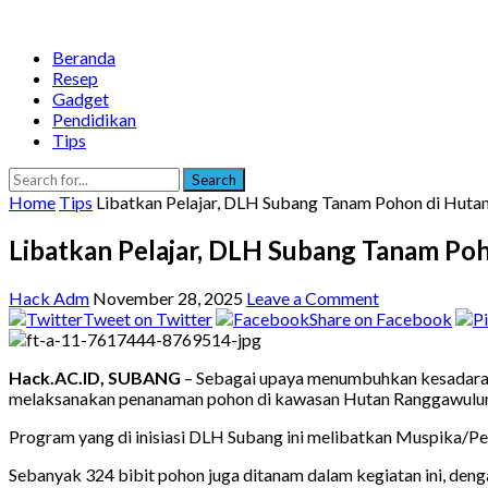
Beranda
Resep
Gadget
Pendidikan
Tips
Search
Home
Tips
Libatkan Pelajar, DLH Subang Tanam Pohon di Huta
Libatkan Pelajar, DLH Subang Tanam Po
Hack Adm
November 28, 2025
Leave a Comment
Tweet on Twitter
Share on Facebook
Hack.AC.ID, SUBANG
– Sebagai upaya menumbuhkan kesadaran 
melaksanakan penanaman pohon di kawasan Hutan Ranggawulun
Program yang di inisiasi DLH Subang ini melibatkan Muspika/Pe
Sebanyak 324 bibit pohon juga ditanam dalam kegiatan ini, denga