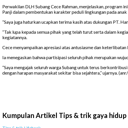
Perwakilan DLH Subang Cece Rahman, menjelaskan, program i
Panji dalam pembentukan karakter peduli lingkungan pada anak a
“Saya juga haturkan ucapkan terima kasih atas dukungan PT. Ha
“Tak lupa kepada semua pihak yang telah turut serta dalam kegiat
kegiatannya.
Cece menyampaikan apresiasi atas antusiasme dan keterlibatan
Ia menegaskan bahwa partisipasi seluruh pihak merupakan wuju
“Saya mengajak seluruh warga Subang untuk terus berkontribusi d
dengan harapan masyarakat sekitar bisa sejahtera,” ujarnya. (anr
Kumpulan Artikel Tips & trik gaya hidup
Tips & trik Lifehack