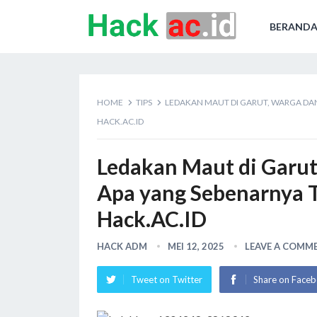
BERAND
HOME
TIPS
LEDAKAN MAUT DI GARUT, WARGA DAN
HACK.AC.ID
Ledakan Maut di Garut
Apa yang Sebenarnya T
Hack.AC.ID
HACK ADM
MEI 12, 2025
LEAVE A COMM
Tweet on Twitter
Share on Face