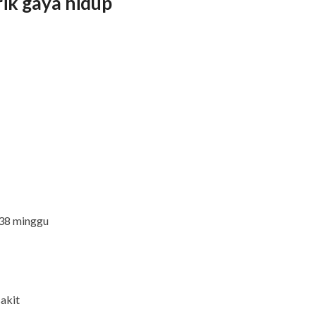
rik gaya hidup
 38 minggu
sakit