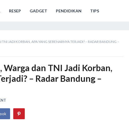
A
RESEP
GADGET
PENDIDIKAN
TIPS
 TNI JADI KORBAN, APA YANG SEBENARNYA TERJADI? – RADAR BANDUNG –
, Warga dan TNI Jadi Korban,
erjadi? – Radar Bandung –
ENT
book