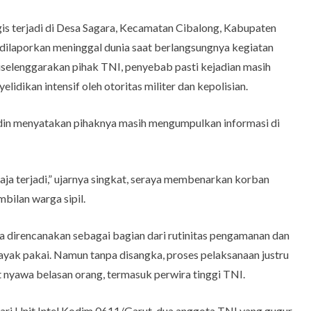
gis terjadi di Desa Sagara, Kecamatan Cibalong, Kabupaten
 dilaporkan meninggal dunia saat berlangsungnya kegiatan
iselenggarakan pihak TNI, penyebab pasti kejadian masih
idikan intensif oleh otoritas militer dan kepolisian.
din menyatakan pihaknya masih mengumpulkan informasi di
saja terjadi,” ujarnya singkat, seraya membenarkan korban
mbilan warga sipil.
 direncanakan sebagai bagian dari rutinitas pengamanan dan
 layak pakai. Namun tanpa disangka, proses pelaksanaan justru
nyawa belasan orang, termasuk perwira tinggi TNI.
ari Unit Intel Kodim 0611/Garut, dua anggota TNI yang gugur