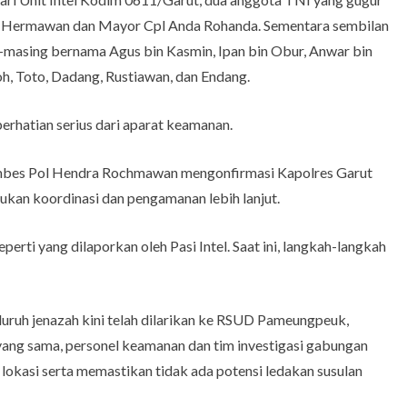
ius Hermawan dan Mayor Cpl Anda Rohanda. Sementara sembilan
g-masing bernama Agus bin Kasmin, Ipan bin Obur, Anwar bin
uloh, Toto, Dadang, Rustiawan, dan Endang.
perhatian serius dari aparat keamanan.
mbes Pol Hendra Rochmawan mengonfirmasi Kapolres Garut
ukan koordinasi dan pengamanan lebih lanjut.
erti yang dilaporkan oleh Pasi Intel. Saat ini, langkah-langkah
luruh jenazah kini telah dilarikan ke RSUD Pameungpeuk,
t yang sama, personel keamanan dan tim investigasi gabungan
lokasi serta memastikan tidak ada potensi ledakan susulan