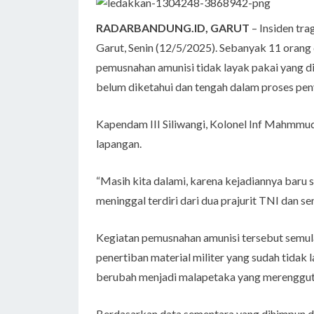
RADARBANDUNG.ID, GARUT
– Insiden tra
Garut, Senin (12/5/2025). Sebanyak 11 orang
pemusnahan amunisi tidak layak pakai yang d
belum diketahui dan tengah dalam proses penyel
Kapendam III Siliwangi, Kolonel Inf Mahmmu
lapangan.
“Masih kita dalami, karena kejadiannya baru 
meninggal terdiri dari dua prajurit TNI dan se
Kegiatan pemusnahan amunisi tersebut semula
penertiban material militer yang sudah tidak
berubah menjadi malapetaka yang merenggut 
Berdasarkan data sementara yang dihimpun d