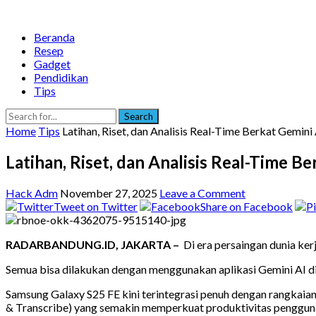
Beranda
Resep
Gadget
Pendidikan
Tips
Search
Home
Tips
Latihan, Riset, dan Analisis Real-Time Berkat Gemin
Latihan, Riset, dan Analisis Real-Time 
Hack Adm
November 27, 2025
Leave a Comment
Tweet on Twitter
Share on Facebook
RADARBANDUNG.ID, JAKARTA –
Di era persaingan dunia ke
Semua bisa dilakukan dengan menggunakan aplikasi Gemini AI di
Samsung Galaxy S25 FE kini terintegrasi penuh dengan rangkai
& Transcribe) yang semakin memperkuat produktivitas penggun