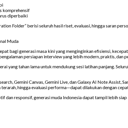
pi
ks komprehensif
rus diperbaiki
ion Folder” berisi seluruh hasil riset, evaluasi, hingga saran pers
ional Muda
at bagi generasi masa kini yang menginginkan efisiensi, kecepat
engalaman persiapan interview yang lebih modern, praktis, dan pe
aterai yang tahan lama untuk mendukung sesi latihan panjang. Selu
esearch, Gemini Canvas, Gemini Live, dan Galaxy AI Note Assist
 terarah, hingga evaluasi performa—dapat dilakukan dengan cepat, 
f dan responsif, generasi muda Indonesia dapat tampil lebih sia