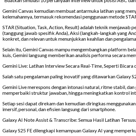
“Buatkan simulasi 10 pertanyaan interview untuk posisi ABC dan 
Gemini Canvas kemudian membuat antarmuka latihan yang menye
kelemahannya, termasuk rekomendasi penggunaan metode STA
STAR (Situation, Task, Action, Result) adalah teknik menjawab 
(tanggung jawab spesifik Anda), Aksi (langkah-langkah yang And
konkret, dan relevan untuk menunjukkan keahlian dan pengalam
Selain itu, Gemini Canvas mampu mengembangkan platform belajar
kuis, Gemini langsung memberikan analisis performa secara men
Gemini Live: Latihan Interview Secara Real-Time, Seperti Bicara
Salah satu pengalaman paling inovatif yang ditawarkan Galaxy 
Gemini Live merespons dengan intonasi natural, ritme stabil, d
memperbaiki struktur jawaban, hingga meningkatkan kontrol into
Setiap sesi dapat direkam dan kemudian diringkas menggunakan 
imersif, personal, dan efisien langsung dari smartphone.
Galaxy AI Note Assist & Transcribe: Semua Hasil Latihan Tersu
Galaxy S25 FE dilengkapi kemampuan Galaxy AI yang memperkuat s