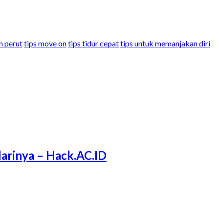
n perut
tips move on
tips tidur cepat
tips untuk memanjakan diri
arinya – Hack.AC.ID