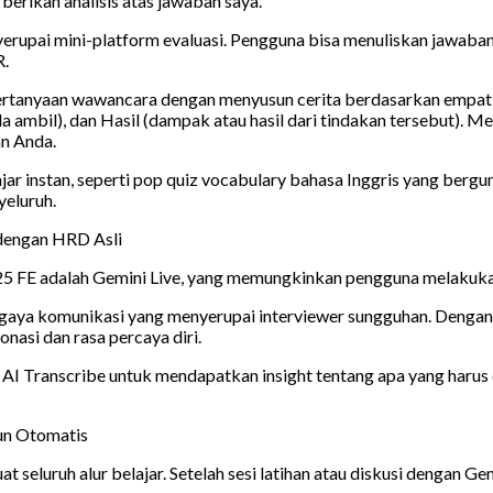
berikan analisis atas jawaban saya.”
rupai mini-platform evaluasi. Pengguna bisa menuliskan jawaba
R.
pertanyaan wawancara dengan menyusun cerita berdasarkan empat e
a ambil), dan Hasil (dampak atau hasil dari tindakan tersebut).
an Anda.
 instan, seperti pop quiz vocabulary bahasa Inggris yang bergun
yeluruh.
 dengan HRD Asli
S25 FE adalah Gemini Live, yang memungkinkan pengguna melakukan
an gaya komunikasi yang menyerupai interviewer sungguhan. Dengan
nasi dan rasa percaya diri.
AI Transcribe untuk mendapatkan insight tentang apa yang harus 
sun Otomatis
eluruh alur belajar. Setelah sesi latihan atau diskusi dengan G