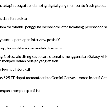
n, tetapi sebagai pendamping digital yang membantu fresh gradu
, dan Terstruktur
 dalam membantu pengguna memahami latar belakang perusahaan s
a untuk persiapan interview posisi Y.”
ap, terverifikasi, dan mudah dipahami.
ung Notes, lalu diringkas secara otomatis menggunakan Galaxy AI N
p menjadi bahan belajar yang efisien.
 Format Interaktif
axy S25 FE dapat memanfaatkan Gemini Canvas—mode kreatif Gem
ngan prompt seperti ini: