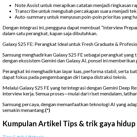
Note Assist untuk merapikan catatan menjadi ringkasan ra
Transcribe untuk mengubah percakapan suara menjadi te
Auto-summary untuk menyusun poin-poin prioritas yang ha
Dengan integrasi ini, pengguna dapat membuat “Interview Preparat
dalam satu perangkat, kapan saja dibutuhkan.
Galaxy S25 FE: Perangkat Ideal untuk Fresh Graduate & Profes
Samsung menghadirkan Galaxy S25 FE sebagai perangkat yang tep
dengan ekosistem Gemini dan Galaxy AI, ponsel ini memberikan p
Perangkat ini menghadirkan layar luas, performa stabil, serta b
dapat fokus pada pengembangan diri tanpa distraksi teknis.
Melalui Galaxy S25 FE yang terintegrasi dengan Gemini Deep R
interview kerja. Semua proses—mulai dari riset mendalam, latihan
Samsung percaya, dengan memanfaatkan teknologi AI yang adapti
semakin menantang.
(*)
Kumpulan Artikel Tips & trik gaya hidup
Tips & trik Lifehack