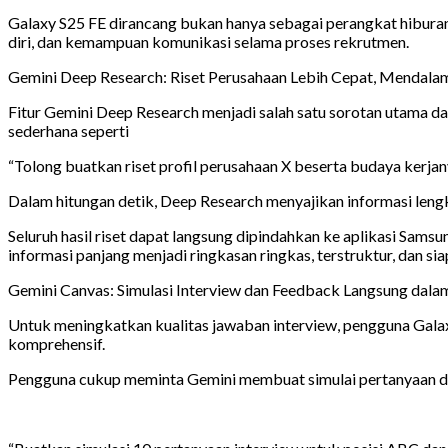
Galaxy S25 FE dirancang bukan hanya sebagai perangkat hibura
diri, dan kemampuan komunikasi selama proses rekrutmen.
Gemini Deep Research: Riset Perusahaan Lebih Cepat, Mendalam
Fitur Gemini Deep Research menjadi salah satu sorotan utama
sederhana seperti
“Tolong buatkan riset profil perusahaan X beserta budaya kerjany
Dalam hitungan detik, Deep Research menyajikan informasi lengk
Seluruh hasil riset dapat langsung dipindahkan ke aplikasi Sams
informasi panjang menjadi ringkasan ringkas, terstruktur, dan sia
Gemini Canvas: Simulasi Interview dan Feedback Langsung dalam
Untuk meningkatkan kualitas jawaban interview, pengguna Gal
komprehensif.
Pengguna cukup meminta Gemini membuat simulai pertanyaan de