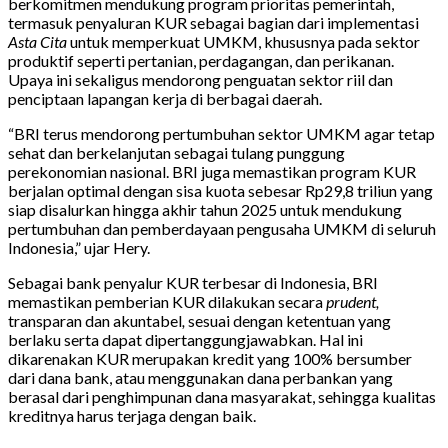
berkomitmen mendukung program prioritas pemerintah,
termasuk penyaluran KUR sebagai bagian dari implementasi
Asta Cita
untuk memperkuat UMKM, khususnya pada sektor
produktif seperti pertanian, perdagangan, dan perikanan.
Upaya ini sekaligus mendorong penguatan sektor riil dan
penciptaan lapangan kerja di berbagai daerah.
“BRI terus mendorong pertumbuhan sektor UMKM agar tetap
sehat dan berkelanjutan sebagai tulang punggung
perekonomian nasional. BRI juga memastikan program KUR
berjalan optimal dengan sisa kuota sebesar Rp29,8 triliun yang
siap disalurkan hingga akhir tahun 2025 untuk mendukung
pertumbuhan dan pemberdayaan pengusaha UMKM di seluruh
Indonesia,” ujar Hery.
Sebagai bank penyalur KUR terbesar di Indonesia, BRI
memastikan pemberian KUR dilakukan secara
prudent,
transparan dan akuntabel
,
sesuai dengan ketentuan yang
berlaku serta dapat dipertanggungjawabkan. Hal ini
dikarenakan KUR merupakan kredit yang 100% bersumber
dari dana bank, atau menggunakan dana perbankan yang
berasal dari penghimpunan dana masyarakat, sehingga kualitas
kreditnya harus terjaga dengan baik.