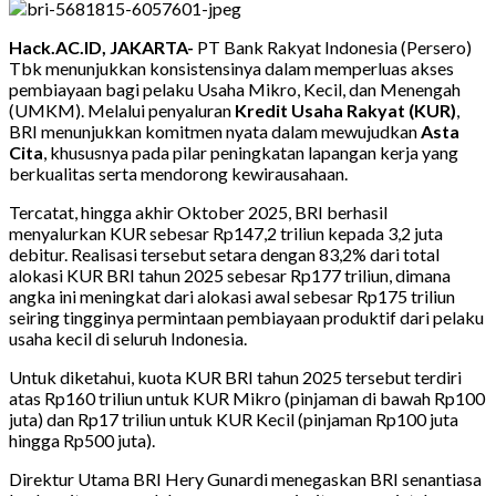
Hack.AC.ID, JAKARTA-
PT Bank Rakyat Indonesia (Persero)
Tbk menunjukkan konsistensinya dalam memperluas akses
pembiayaan bagi pelaku Usaha Mikro, Kecil, dan Menengah
(UMKM). Melalui penyaluran
Kredit Usaha Rakyat (KUR)
,
BRI menunjukkan komitmen nyata dalam mewujudkan
Asta
Cita
, khususnya pada pilar peningkatan lapangan kerja yang
berkualitas serta mendorong kewirausahaan.
Tercatat, hingga akhir Oktober 2025, BRI berhasil
menyalurkan KUR sebesar Rp147,2 triliun kepada 3,2 juta
debitur. Realisasi tersebut setara dengan 83,2% dari total
alokasi KUR BRI tahun 2025 sebesar Rp177 triliun, dimana
angka ini meningkat dari alokasi awal sebesar Rp175 triliun
seiring tingginya permintaan pembiayaan produktif dari pelaku
usaha kecil di seluruh Indonesia.
Untuk diketahui, kuota KUR BRI tahun 2025 tersebut terdiri
atas Rp160 triliun untuk KUR Mikro (pinjaman di bawah Rp100
juta) dan Rp17 triliun untuk KUR Kecil (pinjaman Rp100 juta
hingga Rp500 juta).
Direktur Utama BRI Hery Gunardi menegaskan BRI senantiasa