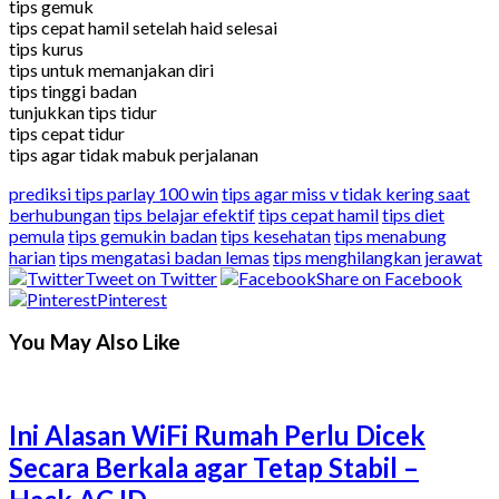
tips gemuk
tips cepat hamil setelah haid selesai
tips kurus
tips untuk memanjakan diri
tips tinggi badan
tunjukkan tips tidur
tips cepat tidur
tips agar tidak mabuk perjalanan
prediksi tips parlay 100 win
tips agar miss v tidak kering saat
berhubungan
tips belajar efektif
tips cepat hamil
tips diet
pemula
tips gemukin badan
tips kesehatan
tips menabung
harian
tips mengatasi badan lemas
tips menghilangkan jerawat
Tweet on Twitter
Share on Facebook
Pinterest
You May Also Like
Ini Alasan WiFi Rumah Perlu Dicek
Secara Berkala agar Tetap Stabil –