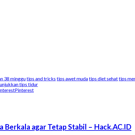
gan 38 minggu
tips and tricks
tips awet muda
tips diet sehat
tips me
unjukkan tips tidur
Pinterest
a Berkala agar Tetap Stabil – Hack.AC.ID