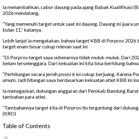
Ia menambahkan, cabor dayung pada ajang Babak Kualifikasi (B
2026 mendatang.
“Yang memenuhi target untuk saat ini dayung. Dayung ini juara u
bulan 11,” katanya.
Lebih lanjut ia mengatakan, bahwa target KBB di Porprov 2026 bu
target enam besar cukup relevan saat ini.
“Di Porprov target saya sebenarnya tidak muluk-muluk. Dari 2022 
belum terselenggara. Dari kekuatan ini kita bisa berhitung bahwa 
“Perhitungan secara jernih posisi 6 ini cukup berjuang. Karena 
umum. Jadi hitungan saya berdasarkan kekuatan atlet KBB ini ins
Ia menegaskan, dukungan anggaran dari Pemkab Bandung Barat me
tambahan para atlet.
“Tambahannya target kita di Porprov itu tergantung dari dukun
(KRO)
Table of Contents