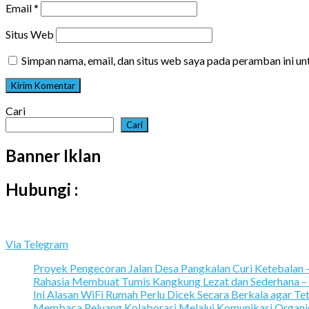
Email
*
Situs Web
Simpan nama, email, dan situs web saya pada peramban ini u
Cari
Cari
Banner Iklan
Hubungi :
Via Telegram
Proyek Pengecoran Jalan Desa Pangkalan Curi Ketebalan
Rahasia Membuat Tumis Kangkung Lezat dan Sederhana –
Ini Alasan WiFi Rumah Perlu Dicek Secara Berkala agar Te
Membaca Peluang Kolaborasi Melalui Komunikasi Organi