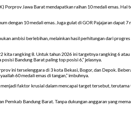
K) Porprov Jawa Barat mendapatkan raihan 10 medali emas. Hal t
mum dengan 10 medali emas. Juga gulat di GOR Pajajaran dapat 7 me
kan ambisi berlebihan, melainkan hasil perhitungan dari progres 
kita rangking 8. Untuk tahun 2026 ini targetnya rangking 6 atau 7.
posisi Bandung Barat paling top posisi 6,” jelasnya.
Porprov ini terselenggara di 3 kota Bekasi, Bogor, dan Depok. Beb
yaallah 60 medali emas di tangan,” imbuhnya.
njadi faktor krusial dalam mencapai target tersebut, terutama t
gan Pemkab Bandung Barat. Tanpa dukungan anggaran yang memadai