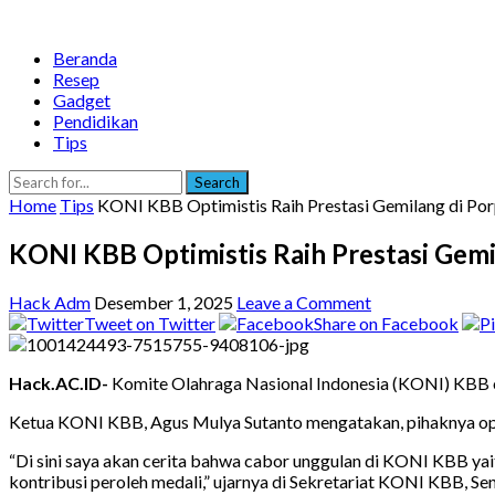
Beranda
Resep
Gadget
Pendidikan
Tips
Search
Home
Tips
KONI KBB Optimistis Raih Prestasi Gemilang di Po
KONI KBB Optimistis Raih Prestasi Gemi
Hack Adm
Desember 1, 2025
Leave a Comment
Tweet on Twitter
Share on Facebook
Hack.AC.ID-
Komite Olahraga Nasional Indonesia (KONI) KBB o
Ketua KONI KBB, Agus Mulya Sutanto mengatakan, pihaknya op
“Di sini saya akan cerita bahwa cabor unggulan di KONI KBB ya
kontribusi peroleh medali,” ujarnya di Sekretariat KONI KBB, Se