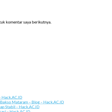
ntuk komentar saya berikutnya.
 – Hack.AC.ID
 Bakso Mataram – Blog – Hack.AC.ID
tap Stabil – Hack.AC.ID
sasi – Hack.AC.ID