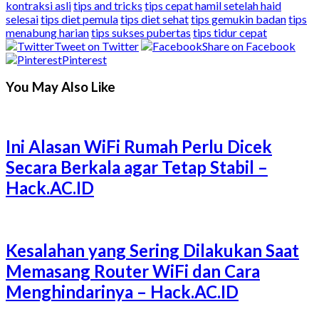
kontraksi asli
tips and tricks
tips cepat hamil setelah haid
selesai
tips diet pemula
tips diet sehat
tips gemukin badan
tips
menabung harian
tips sukses pubertas
tips tidur cepat
Tweet on Twitter
Share on Facebook
Pinterest
You May Also Like
Ini Alasan WiFi Rumah Perlu Dicek
Secara Berkala agar Tetap Stabil –
Hack.AC.ID
Kesalahan yang Sering Dilakukan Saat
Memasang Router WiFi dan Cara
Menghindarinya – Hack.AC.ID