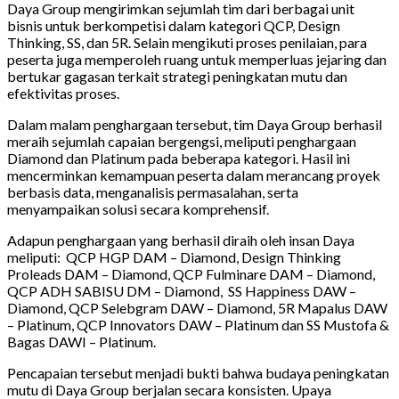
Daya Group mengirimkan sejumlah tim dari berbagai unit
bisnis untuk berkompetisi dalam kategori QCP, Design
Thinking, SS, dan 5R. Selain mengikuti proses penilaian, para
peserta juga memperoleh ruang untuk memperluas jejaring dan
bertukar gagasan terkait strategi peningkatan mutu dan
efektivitas proses.
Dalam malam penghargaan tersebut, tim Daya Group berhasil
meraih sejumlah capaian bergengsi, meliputi penghargaan
Diamond dan Platinum pada beberapa kategori. Hasil ini
mencerminkan kemampuan peserta dalam merancang proyek
berbasis data, menganalisis permasalahan, serta
menyampaikan solusi secara komprehensif.
Adapun penghargaan yang berhasil diraih oleh insan Daya
meliputi: ⁠QCP HGP DAM – Diamond,⁠ ⁠Design Thinking
Proleads DAM – Diamond, ⁠QCP Fulminare DAM – Diamond, ⁠
⁠QCP ADH SABISU DM – Diamond, ⁠ ⁠SS Happiness DAW –
Diamond, QCP Selebgram DAW – Diamond, ⁠5R Mapalus DAW
– Platinum, QCP Innovators DAW – Platinum dan SS Mustofa &
Bagas DAWI – Platinum.
Pencapaian tersebut menjadi bukti bahwa budaya peningkatan
mutu di Daya Group berjalan secara konsisten. Upaya