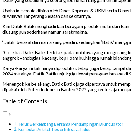
Datik yang sebelumnya seorang ibu rumah tangga memantapkan l
Usaha ini semula dibina oleh Dinas Koperasi & UKM serta Dinas 
di wilayah Tangerang Selatan dan sekitarnya.
Kini Datik Batik menghadirkan beragam produk, mulai dari kain,
diusung pun sederhana namun sarat makna.
‘Datik’ berasal dari nama sang pendiri, sedangkan ‘Batik’ mengg
“Ciri khas Datik Batik terletak pada motifnya yang mengusung ke
anggrek vandoglas, kacang, kopi, bambu, hingga rumah blandong
Karya-karya ini tak hanya diproduksi, tetapi juga kerap tampil 
2024 misalnya, Datik Batik unjuk gigi lewat peragaan busana di S
Menengok ke belakang, Datik Batik juga dipercaya untuk mempr
dipakai oleh Puteri Indonesia Banten 2022 yang tentu saja men
Table of Contents
Terus Berkembang Bersama Pendampingan BRIncubator
Kumpulan Artikel Tips & trik gaya hidup