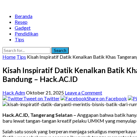
Beranda
Resep
Gadget
Pendidikan
Tips
Search
Home
Tips
Kisah Inspiratif Datik Kenalkan Batik Khas Tanger
Kisah Inspiratif Datik Kenalkan Batik K
Bandung – Hack.AC.ID
Hack Adm
Oktober 21, 2025
Leave a Comment
Tweet on Twitter
Share on Facebook
Hack.AC.ID, Tangerang Selatan –
Anggapan bahwa batik hanya c
baru lewat tangan-tangan kreatif pelaku UMKM yang menyulap ka
Salah satu sosok yang berperan menjaga sekaligus memperkaya tra