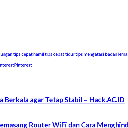
ubungan
tips cepat hamil
tips cepat tidur
tips mengatasi badan lema
Pinterest
a Berkala agar Tetap Stabil – Hack.AC.ID
Memasang Router WiFi dan Cara Menghind