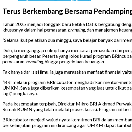
Terus Berkembang Bersama Pendamping
Tahun 2025 menjadi tonggak baru ketika Datik bergabung den
khususnya dalam hal pemasaran,
branding
, dan manajemen keuan
“Selama ikut pelatihan dua minggu, saya belajar banyak dari ment
Dulu, ia menganggap cukup hanya mencatat pemasukan dan pengelu
berpengaruh besar. Peserta yang lolos kurasi program BRIncubat
pemasaran,
branding
, hingga pengelolaan keuangan.
Tak hanya dari sisi ilmu, ia juga merasakan manfaat finansial y
”BRI melalui program BRIncubator menghadirkan mentor-mentor
UMKM, Saya juga diberikan kesempatan yang luas untuk ikut pam
lagi,” pungkasnya.
Pada kesempatan terpisah, Direktur Mikro BRI Akhmad Purwa
Rumah BUMN yang telah melalui proses kurasi. Program ini berf
BRIncubator menjadi wujud nyata komitmen BRI dalam membantu
berkelanjutan, program ini dirancang agar UMKM dapat tumbuh 