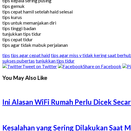
tips kepala sering pusing
tips gemuk
tips cepat hamil setelah haid selesai
tips kurus
tips untuk memanjakan diri
tips tinggi badan
tunjukkan tips tidur
tips cepat tidur
tips agar tidak mabuk perjalanan
tips
tips agar cepat haid
tips agar miss v tidak kering saat berh
sukses pubertas
tunjukkan tips tidur
Tweet on Twitter
Share on Facebook
You May Also Like
Ini Alasan WiFi Rumah Perlu Dicek Secar
Kesalahan yang Sering Dilakukan Saat 