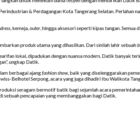
angkah untuk menekuni dunia fesyen dengan mendirikan Datik Ba
Perindustrian & Perdagangan Kota Tangerang Selatan. Perlahan na
dress
, kemeja,
outer
, hingga aksesori seperti kipas tangan. Semua
ambarkan produk utama yang dihasilkan. Dari sinilah lahir sebuah
b
arifan lokal, dipadukan dengan nuansa modern. Datik banyak terin
an”, ungkap Datik.
dalam berbagai ajang
fashion show
, baik yang diselenggarakan peme
wiss-Belhotel Serpong, acara yang juga dihadiri Ibu Walikota Tang
oduksi seragam bermotif batik bagi sejumlah acara pemerintahan 
jadi sebuah pencapaian yang membanggakan bagi Datik.