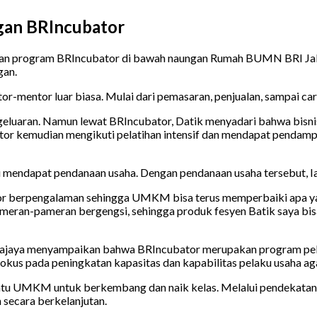
an BRIncubator
gan program BRIncubator di bawah naungan Rumah BUMN BRI Jak
gan.
or-mentor luar biasa. Mulai dari pemasaran, penjualan, sampai car
aran. Namun lewat BRIncubator, Datik menyadari bahwa bisnis per
or kemudian mengikuti pelatihan intensif dan mendapat pendampin
aitu mendapat pendanaan usaha. Dengan pendanaan usaha tersebut, 
 berpengalaman sehingga UMKM bisa terus memperbaiki apa yang
eran-pameran bergengsi, sehingga produk fesyen Batik saya bisa
kajaya menyampaikan bahwa BRIncubator merupakan program pel
okus pada peningkatan kapasitas dan kapabilitas pelaku usaha a
 UMKM untuk berkembang dan naik kelas. Melalui pendekatan pe
secara berkelanjutan.