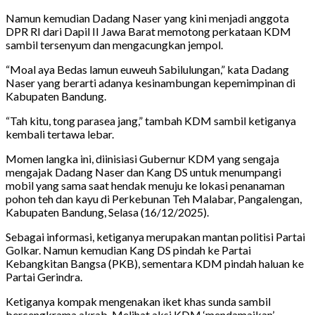
Namun kemudian Dadang Naser yang kini menjadi anggota
DPR RI dari Dapil II Jawa Barat memotong perkataan KDM
sambil tersenyum dan mengacungkan jempol.
“Moal aya Bedas lamun euweuh Sabilulungan,” kata Dadang
Naser yang berarti adanya kesinambungan kepemimpinan di
Kabupaten Bandung.
“Tah kitu, tong parasea jang,” tambah KDM sambil ketiganya
kembali tertawa lebar.
Momen langka ini, diinisiasi Gubernur KDM yang sengaja
mengajak Dadang Naser dan Kang DS untuk menumpangi
mobil yang sama saat hendak menuju ke lokasi penanaman
pohon teh dan kayu di Perkebunan Teh Malabar, Pangalengan,
Kabupaten Bandung, Selasa (16/12/2025).
Sebagai informasi, ketiganya merupakan mantan politisi Partai
Golkar. Namun kemudian Kang DS pindah ke Partai
Kebangkitan Bangsa (PKB), sementara KDM pindah haluan ke
Partai Gerindra.
Ketiganya kompak mengenakan iket khas sunda sambil
bercengkrama akrab. Melihat aksi KDM ‘mendamaikan’