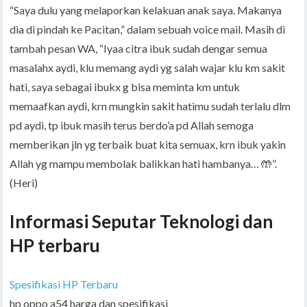
“Saya dulu yang melaporkan kelakuan anak saya. Makanya
dia di pindah ke Pacitan,” dalam sebuah voice mail. Masih di
tambah pesan WA, “Iyaa citra ibuk sudah dengar semua
masalahx aydi, klu memang aydi yg salah wajar klu km sakit
hati, saya sebagai ibukx g bisa meminta km untuk
memaafkan aydi, krn mungkin sakit hatimu sudah terlalu dlm
pd aydi, tp ibuk masih terus berdo’a pd Allah semoga
memberikan jln yg terbaik buat kita semuax, krn ibuk yakin
Allah yg mampu membolak balikkan hati hambanya… 🤲”.
(Heri)
Informasi Seputar Teknologi dan
HP terbaru
Spesifikasi HP Terbaru
hp oppo a54 harga dan spesifikasi