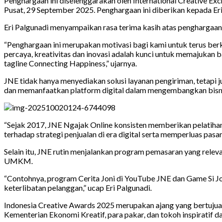
Penghargaan ini diselenggarakan oleh International Creative E
Pusat, 29 September 2025. Penghargaan ini diberikan kepada E
Eri Palgunadi menyampaikan rasa terima kasih atas penghargaa
“Penghargaan ini merupakan motivasi bagi kami untuk terus b
percaya, kreativitas dan inovasi adalah kunci untuk memajukan
tagline Connecting Happiness,” ujarnya.
JNE tidak hanya menyediakan solusi layanan pengiriman, teta
dan memanfaatkan platform digital dalam mengembangkan bisn
“Sejak 2017, JNE Ngajak Online konsisten memberikan pelatih
terhadap strategi penjualan di era digital serta memperluas pasar
Selain itu, JNE rutin menjalankan program pemasaran yang relev
UMKM.
“Contohnya, program Cerita Joni di YouTube JNE dan Game Si J
keterlibatan pelanggan,” ucap Eri Palgunadi.
Indonesia Creative Awards 2025 merupakan ajang yang bertujuan 
Kementerian Ekonomi Kreatif, para pakar, dan tokoh inspiratif da