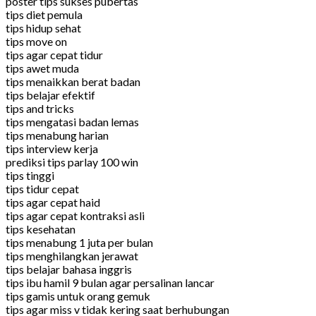
poster tips sukses pubertas
tips diet pemula
tips hidup sehat
tips move on
tips agar cepat tidur
tips awet muda
tips menaikkan berat badan
tips belajar efektif
tips and tricks
tips mengatasi badan lemas
tips menabung harian
tips interview kerja
prediksi tips parlay 100 win
tips tinggi
tips tidur cepat
tips agar cepat haid
tips agar cepat kontraksi asli
tips kesehatan
tips menabung 1 juta per bulan
tips menghilangkan jerawat
tips belajar bahasa inggris
tips ibu hamil 9 bulan agar persalinan lancar
tips gamis untuk orang gemuk
tips agar miss v tidak kering saat berhubungan