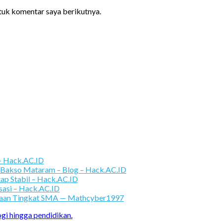
ntuk komentar saya berikutnya.
 – Hack.AC.ID
 Bakso Mataram – Blog – Hack.AC.ID
tap Stabil – Hack.AC.ID
sasi – Hack.AC.ID
araan Tingkat SMA — Mathcyber1997
ogi hingga pendidikan.