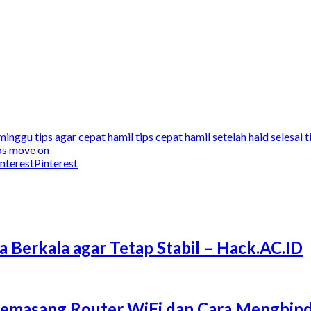
 minggu
tips agar cepat hamil
tips cepat hamil setelah haid selesai
t
ps move on
Pinterest
a Berkala agar Tetap Stabil – Hack.AC.ID
Memasang Router WiFi dan Cara Menghind