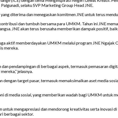
xchange (ICE) dengan tema Menginspirasi Negeri Lewat Kreatif. P
ri Palgunadi, selaku SVP Marketing Group Head JNE.
n yang diterima dan menegaskan komitmen JNE untuk terus mendu
erkontribusi dan tumbuh bersama para UMKM. Tahun ini JNE mema
 bangsa. JNE akan terus berusaha memberikan dampak positif, ba
pi juga aktif memberdayakan UMKM melalui program JNE Ngajak 
is mereka.
an dan pendampingan di berbagai aspek, termasuk pemasaran di
 mereka,” jelasnya.
an dengan target pasar, termasuk memaksimalkan aset media sosial
oni di media sosial, yang memberikan wadah bagi UMKM untuk me
untuk mengapresiasi dan mendorong kreativitas serta inovasi di be
ri berbagai sektor.