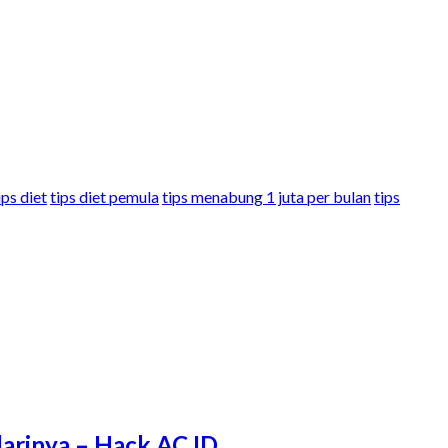
ips diet
tips diet pemula
tips menabung 1 juta per bulan
tips
arinya – Hack.AC.ID