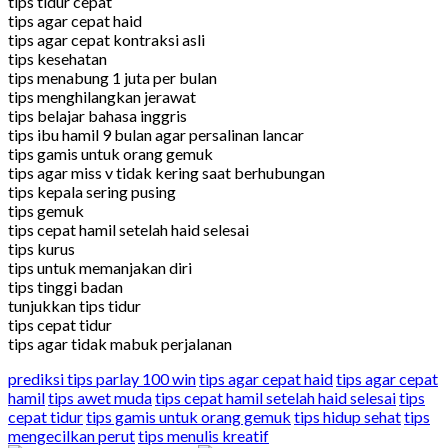
tips tidur cepat
tips agar cepat haid
tips agar cepat kontraksi asli
tips kesehatan
tips menabung 1 juta per bulan
tips menghilangkan jerawat
tips belajar bahasa inggris
tips ibu hamil 9 bulan agar persalinan lancar
tips gamis untuk orang gemuk
tips agar miss v tidak kering saat berhubungan
tips kepala sering pusing
tips gemuk
tips cepat hamil setelah haid selesai
tips kurus
tips untuk memanjakan diri
tips tinggi badan
tunjukkan tips tidur
tips cepat tidur
tips agar tidak mabuk perjalanan
prediksi tips parlay 100 win
tips agar cepat haid
tips agar cepat
hamil
tips awet muda
tips cepat hamil setelah haid selesai
tips
cepat tidur
tips gamis untuk orang gemuk
tips hidup sehat
tips
mengecilkan perut
tips menulis kreatif