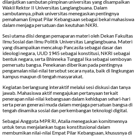
dilanjutkan sambutan pimpinan universitas yang disampaikan
Wakil Rektor II Universitas Langlangbuana. Dalam
sambutannya, pihak universitas menegaskan pentingnya
pemahaman Empat Pilar Kebangsaan sebagai bekal mahasiswa
dalam menjaga persatuan dan keutuhan NKRI.
Sesi utama diisi dengan pemaparan materi oleh Dekan Fakultas
Ilmu Sosial dan Ilmu Politik Universitas Langlangbuana. Materi
yang disampaikan mencakup Pancasila sebagai dasar dan
ideologi negara, UUD 1945 sebagai konstitusi, NKRI sebagai
bentuk negara, serta Bhinneka Tunggal Ika sebagai semboyan
pemersatu bangsa. Penekanan diberikan pada pentingnya
pengamalan nilai-nilai tersebut secara nyata, baik di lingkungan
kampus maupun di tengah masyarakat.
Kegiatan berlangsung interaktif melalui sesi diskusi dan tanya
jawab. Mahasiswa aktif mengajukan pertanyaan terkait
penerapan nilai-nilai kebangsaan dalam kehidupan sehari-hari
serta peran generasi muda dalam menjaga persatuan bangsa di
tengah dinamika sosial dan perkembangan teknologi digital.
Sebagai Anggota MPR RI, Atalia menegaskan komitmennya
untuk terus menjalankan tugas konstitusional dalam
membumikan nilai-nilai Empat Pilar Kebangsaan, khususnya di