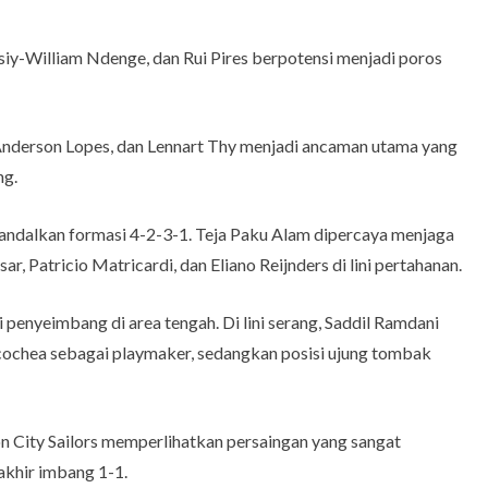
iy-William Ndenge, dan Rui Pires berpotensi menjadi poros
, Anderson Lopes, dan Lennart Thy menjadi ancaman utama yang
ng.
ndalkan formasi 4-2-3-1. Teja Paku Alam dipercaya menjaga
r, Patricio Matricardi, dan Eliano Reijnders di lini pertahanan.
nyeimbang di area tengah. Di lini serang, Saddil Ramdani
ochea sebagai playmaker, sedangkan posisi ujung tombak
on City Sailors memperlihatkan persaingan yang sangat
khir imbang 1-1.