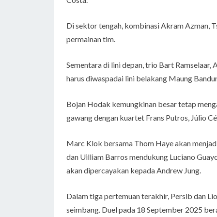
Di sektor tengah, kombinasi Akram Azman, Ts
permainan tim.
Sementara di lini depan, trio Bart Ramselaar
harus diwaspadai lini belakang Maung Bandu
Bojan Hodak kemungkinan besar tetap menga
gawang dengan kuartet Frans Putros, Júlio Césa
Marc Klok bersama Thom Haye akan menjadi pe
dan Uilliam Barros mendukung Luciano Guayc
akan dipercayakan kepada Andrew Jung.
Dalam tiga pertemuan terakhir, Persib dan Li
seimbang. Duel pada 18 September 2025 bera