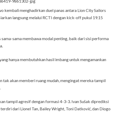
 kembali menghadirkan duel panas antara Lion City Sailors
siarkan langsung melalui RCTI dengan kick-off pukul 19.15
rs sama-sama membawa modal penting, baik dari sisi performa
a.
ng yang hanya membutuhkan hasil imbang untuk mengamankan
kan tak akan memberi ruang mudah, mengingat mereka tampil
.
an tampil agresif dengan formasi 4-3-3. Ivan Sušak diprediksi
diri dari Lionel Tan, Bailey Wright, Toni Datković, dan Diogo