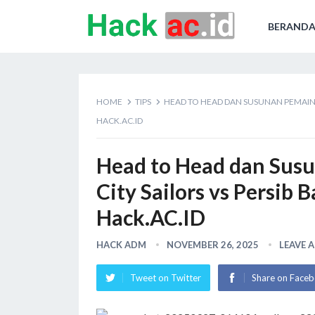
BERAND
HOME
TIPS
HEAD TO HEAD DAN SUSUNAN PEMAIN 
HACK.AC.ID
Head to Head dan Susu
City Sailors vs Persib
Hack.AC.ID
HACK ADM
NOVEMBER 26, 2025
LEAVE 
Tweet on Twitter
Share on Face