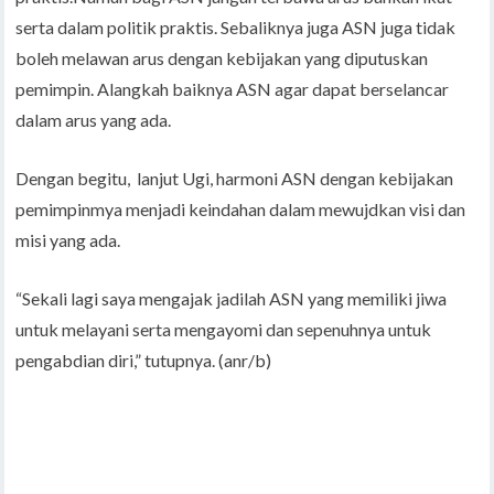
serta dalam politik praktis. Sebaliknya juga ASN juga tidak
boleh melawan arus dengan kebijakan yang diputuskan
pemimpin. Alangkah baiknya ASN agar dapat berselancar
dalam arus yang ada.
Dengan begitu, lanjut Ugi, harmoni ASN dengan kebijakan
pemimpinmya menjadi keindahan dalam mewujdkan visi dan
misi yang ada.
“Sekali lagi saya mengajak jadilah ASN yang memiliki jiwa
untuk melayani serta mengayomi dan sepenuhnya untuk
pengabdian diri,” tutupnya. (anr/b)