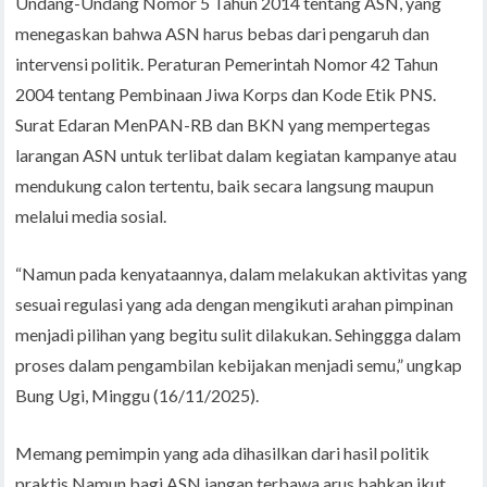
Undang-Undang Nomor 5 Tahun 2014 tentang ASN, yang
menegaskan bahwa ASN harus bebas dari pengaruh dan
intervensi politik. Peraturan Pemerintah Nomor 42 Tahun
2004 tentang Pembinaan Jiwa Korps dan Kode Etik PNS.
Surat Edaran MenPAN-RB dan BKN yang mempertegas
larangan ASN untuk terlibat dalam kegiatan kampanye atau
mendukung calon tertentu, baik secara langsung maupun
melalui media sosial.
“Namun pada kenyataannya, dalam melakukan aktivitas yang
sesuai regulasi yang ada dengan mengikuti arahan pimpinan
menjadi pilihan yang begitu sulit dilakukan. Sehinggga dalam
proses dalam pengambilan kebijakan menjadi semu,” ungkap
Bung Ugi, Minggu (16/11/2025).
Memang pemimpin yang ada dihasilkan dari hasil politik
praktis.Namun bagi ASN jangan terbawa arus bahkan ikut