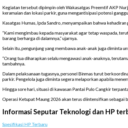
Kegiatan tersebut dipimpin oleh Wakasatgas Preemtif AKP Nurja
keramaian dan lokasi parkir, guna mengantisipasi potensi gang
Kasatgas Humas, Ipda Sandro, menyampaikan bahwa kehadiran pol
“Kami mengimbau kepada masyarakat agar tetap waspada, teruta
barang berharga di dalamnya,” ujarnya.
Selain itu, pengunjung yang membawa anak-anak juga diminta u
“Orang tua diharapkan selalu mengawasi anak-anaknya, terutama s
tambahnya.
Dalam pelaksanaan tugasnya, personel Binmas turut berkoordi
parkir. Pengelola juga diminta segera melaporkan apabila mene
Hingga sore hari, situasi di kawasan Pantai Pulo Cangkir terpan
Operasi Ketupat Maung 2026 akan terus diintensifkan sebagai 
Informasi Seputar Teknologi dan HP ter
Spesifikasi HP Terbaru