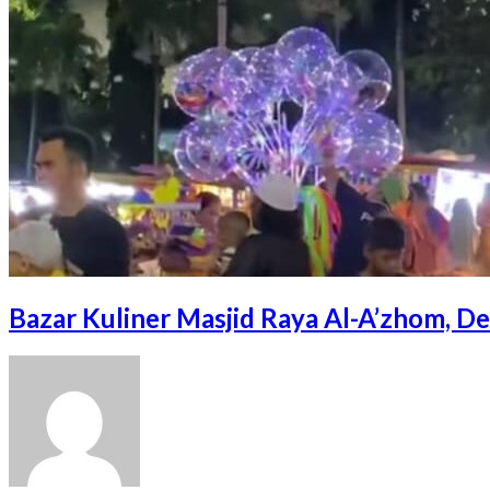
Bazar Kuliner Masjid Raya Al-A’zhom, D