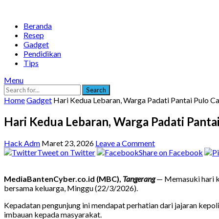
Beranda
Resep
Gadget
Pendidikan
Tips
Menu
Search
Home
Gadget
Hari Kedua Lebaran, Warga Padati Pantai Pulo C
Hari Kedua Lebaran, Warga Padati Panta
Hack Adm
Maret 23, 2026
Leave a Comment
Tweet on Twitter
Share on Facebook
MediaBantenCyber.co.id (MBC),
Tangerang
— Memasuki hari k
bersama keluarga, Minggu (22/3/2026).
Kepadatan pengunjung ini mendapat perhatian dari jajaran kep
imbauan kepada masyarakat.