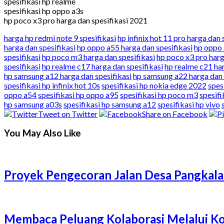
spesifikasi hp realme
spesifikasi hp oppo a3s
hp poco x3 pro harga dan spesifikasi 2021
harga hp redmi note 9 spesifikasi
hp infinix hot 11 pro harga dan 
harga dan spesifikasi
hp oppo a55 harga dan spesifikasi
hp oppo 
spesifikasi
hp poco m3 harga dan spesifikasi
hp poco x3 pro harg
spesifikasi
hp realme c17 harga dan spesifikasi
hp realme c21 har
hp samsung a12 harga dan spesifikasi
hp samsung a22 harga dan 
spesifikasi hp infinix hot 10s
spesifikasi hp nokia edge 2022
spes
oppo a54
spesifikasi hp oppo a95
spesifikasi hp poco m3
spesifi
hp samsung a03s
spesifikasi hp samsung a12
spesifikasi hp vivo
Tweet on Twitter
Share on Facebook
You May Also Like
Proyek Pengecoran Jalan Desa Pangkala
Membaca Peluang Kolaborasi Melalui Ko