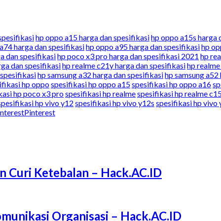
spesifikasi
hp oppo a15 harga dan spesifikasi
hp oppo a15s harga d
a74 harga dan spesifikasi
hp oppo a95 harga dan spesifikasi
hp op
a dan spesifikasi
hp poco x3 pro harga dan spesifikasi 2021
hp rea
ga dan spesifikasi
hp realme c21y harga dan spesifikasi
hp realme
spesifikasi
hp samsung a32 harga dan spesifikasi
hp samsung a52 h
ifikasi hp oppo
spesifikasi hp oppo a15
spesifikasi hp oppo a16
sp
kasi hp poco x3 pro
spesifikasi hp realme
spesifikasi hp realme c1
spesifikasi hp vivo y12
spesifikasi hp vivo y12s
spesifikasi hp vivo
Pinterest
n Curi Ketebalan – Hack.AC.ID
munikasi Organisasi – Hack.AC.ID