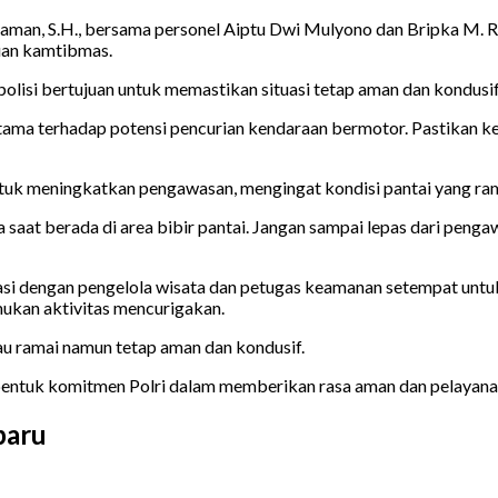
man, S.H., bersama personel Aiptu Dwi Mulyono dan Bripka M. Rom
guan kamtibmas.
isi bertujuan untuk memastikan situasi tetap aman dan kondusif 
ma terhadap potensi pencurian kendaraan bermotor. Pastikan ken
ntuk meningkatkan pengawasan, mengingat kondisi pantai yang ram
aat berada di area bibir pantai. Jangan sampai lepas dari pengaw
nasi dengan pengelola wisata dan petugas keamanan setempat un
mukan aktivitas mencurigakan.
tau ramai namun tetap aman dan kondusif.
bentuk komitmen Polri dalam memberikan rasa aman dan pelayanan
baru