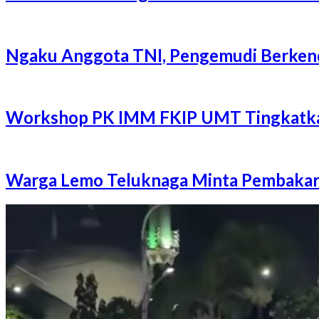
Ngaku Anggota TNI, Pengemudi Berkenda
Workshop PK IMM FKIP UMT Tingkatkan
Warga Lemo Teluknaga Minta Pembakar