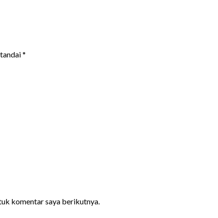
itandai
*
ntuk komentar saya berikutnya.