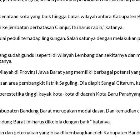
nataan kota yang baik hingga batas wilayah antara Kabupaten Ba
 ke jembatan perbatasan Cianjur. Itu harus rapih,” katanya.
ai peduli terhadap lingkungan. Salah satunya dengan melakukan p
ng sudah gundul seperti di wilayah Lembang dan sekitarnya dan m
tanya.
ayah di Provinsi Jawa Barat yang memiliki berbagai potensi yang 
an area pembangkit listrik Saguling. Dia diapit Sungai Citarum, kan
 berestetika tinggi kayak kota-kota di daerah Kota Baru Parahyan
i Kabupaten Bandung Barat merupakan modal dasar. Dan kemudian c
andung Barat.Ini harus dikelola dengan baik,” katanya.
ian dan peternakan yang bisa dikembangkan oleh Kabupaten Bandun