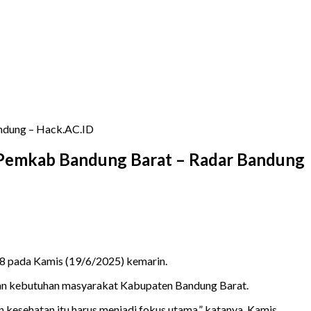
andung – Hack.AC.ID
i Pemkab Bandung Barat – Radar Bandung
18 pada Kamis (19/6/2025) kemarin.
an kebutuhan masyarakat Kabupaten Bandung Barat.
an kesehatan itu harus menjadi fokus utama,” katanya, Kamis