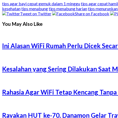
tips agar bayi cepat gemuk dalam 1 minggu
tips agar cepat hami
kesehatan
tips menabung
tips menabung harian
tips menurunkan 
Tweet on Twitter
Share on Facebook
You May Also Like
Ini Alasan WiFi Rumah Perlu Dicek Secar
Kesalahan yang Sering Dilakukan Saat 
Rahasia Agar WiFi Tetap Kencang Tanpa
Rayakan HUT ke-70, Danamon Gelar Trave