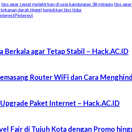
l
tips agar cepat melahirkan di usia kandungan 38 minggu
tips aga
tekanan darah tinggi
tunjukkan tips tidur
Pinterest
a Berkala agar Tetap Stabil – Hack.AC.ID
Memasang Router WiFi dan Cara Menghind
 Upgrade Paket Internet – Hack.AC.ID
l Fair di Tujuh Kota dengan Promo hing