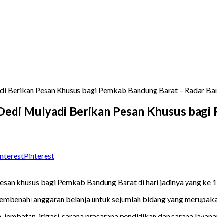
di Berikan Pesan Khusus bagi Pemkab Bandung Barat – Radar B
 Dedi Mulyadi Berikan Pesan Khusus bag
Pinterest
san khusus bagi Pemkab Bandung Barat di hari jadinya yang ke 
embenahi anggaran belanja untuk sejumlah bidang yang merupak
n, jembatan, irigasi, sarana prasarana pendidikan dan sarana layan