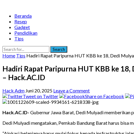
Beranda
Resep
Gadget
Pendidikan
Tips
Search
Home
Tips
Hadiri Rapat Paripurna HUT KBB ke 18, Dedi Mulya
Hadiri Rapat Paripurna HUT KBB ke 18,
– Hack.AC.ID
Hack Adm
Juni 20, 2025
Leave a Comment
Tweet on Twitter
Share on Facebook
Hack.AC.ID-
Gubernur Jawa Barat, Dedi Mulyadi memberikan pe
Dedi Mulyadi mengatakan, Pemkab Bandung Barat harus bisa m
“Alokasi belanjanya harus mulai fokus kepada insfrastruktur jala