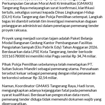
Perkumpulan Gerakan Moral Anti Kriminalitas (GMAKS)
Tangerang Raya melayangkan surat konfirmasi, klarifikasi
tertulis, sekaligus somasi kepada Dinas Lingkungan Hidup
(DLH) Kota Tangerang dan Pokja Pemilihan setempat. Langkah
tegas ini diambil setelah tim investigasi menemukan dugaan
pelanggaran administrasi dalam penetapan pemenang tender
proyek raksasa.
Proyek yang menjadi sorotan tajam adalah Paket Belanja
Modal Bangunan Gedung Kantor Pembangunan Fasilitas
Pengolahan Sampah (Eks Pabrik Edy) Tahun Anggaran 2026.
Berdasarkan data LPSE Kota Tangerang, tender berkode
10116578000 ini memiliki nilai Pagu senilai Rp 34,74 miliar.
Pihak Pokja Pemilihan sebelumnya telah menetapkan PT.
Sultan Sukses Mandiri sebagai pemenang utama. Perusahaan
tersebut keluar sebagai pemenang dengan nilai penawaran
terkoreksi sebesar Rp 32,54 miliar.
Namun, Koordinator GMAKS Tangerang Raya, Hadi Isron,
mengungkapkan adanya kejanggalan fatal pada pemenuhan
syarat kualifikasi. Berdasarkan pengecekan data resmi,
pemenang tender diduga tidak memenuhi dokumen wajib yang
dipersyaratkan.