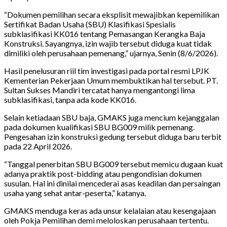
“Dokumen pemilihan secara eksplisit mewajibkan kepemilikan
Sertifikat Badan Usaha (SBU) Klasifikasi Spesialis
subklasifikasi KK016 tentang Pemasangan Kerangka Baja
Konstruksi. Sayangnya, izin wajib tersebut diduga kuat tidak
dimiliki oleh perusahaan pemenang,” ujarnya, Senin (8/6/2026).
Hasil penelusuran riil tim investigasi pada portal resmi LPJK
Kementerian Pekerjaan Umum membuktikan hal tersebut. PT.
Sultan Sukses Mandiri tercatat hanya mengantongi lima
subklasifikasi, tanpa ada kode KK016.
Selain ketiadaan SBU baja, GMAKS juga mencium kejanggalan
pada dokumen kualifikasi SBU BG009 milik pemenang.
Pengesahan izin konstruksi gedung tersebut diduga baru terbit
pada 22 April 2026.
“Tanggal penerbitan SBU BG009 tersebut memicu dugaan kuat
adanya praktik post-bidding atau pengondisian dokumen
susulan. Hal ini dinilai mencederai asas keadilan dan persaingan
usaha yang sehat antar-peserta,” katanya.
GMAKS menduga keras ada unsur kelalaian atau kesengajaan
oleh Pokja Pemilihan demi meloloskan perusahaan tertentu.