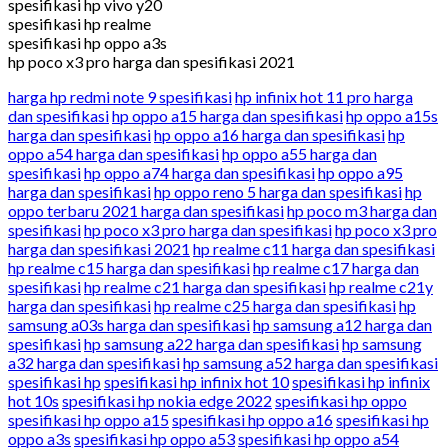
spesifikasi hp vivo y20
spesifikasi hp realme
spesifikasi hp oppo a3s
hp poco x3 pro harga dan spesifikasi 2021
harga hp redmi note 9 spesifikasi
hp infinix hot 11 pro harga
dan spesifikasi
hp oppo a15 harga dan spesifikasi
hp oppo a15s
harga dan spesifikasi
hp oppo a16 harga dan spesifikasi
hp
oppo a54 harga dan spesifikasi
hp oppo a55 harga dan
spesifikasi
hp oppo a74 harga dan spesifikasi
hp oppo a95
harga dan spesifikasi
hp oppo reno 5 harga dan spesifikasi
hp
oppo terbaru 2021 harga dan spesifikasi
hp poco m3 harga dan
spesifikasi
hp poco x3 pro harga dan spesifikasi
hp poco x3 pro
harga dan spesifikasi 2021
hp realme c11 harga dan spesifikasi
hp realme c15 harga dan spesifikasi
hp realme c17 harga dan
spesifikasi
hp realme c21 harga dan spesifikasi
hp realme c21y
harga dan spesifikasi
hp realme c25 harga dan spesifikasi
hp
samsung a03s harga dan spesifikasi
hp samsung a12 harga dan
spesifikasi
hp samsung a22 harga dan spesifikasi
hp samsung
a32 harga dan spesifikasi
hp samsung a52 harga dan spesifikasi
spesifikasi hp
spesifikasi hp infinix hot 10
spesifikasi hp infinix
hot 10s
spesifikasi hp nokia edge 2022
spesifikasi hp oppo
spesifikasi hp oppo a15
spesifikasi hp oppo a16
spesifikasi hp
oppo a3s
spesifikasi hp oppo a53
spesifikasi hp oppo a54