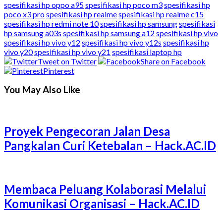
spesifikasi hp oppo a95
spesifikasi hp poco m3
spesifikasi hp
poco x3 pro
spesifikasi hp realme
spesifikasi hp realme c15
spesifikasi hp redmi note 10
spesifikasi hp samsung
spesifikasi
hp samsung a03s
spesifikasi hp samsung a12
spesifikasi hp vivo
spesifikasi hp vivo y12
spesifikasi hp vivo y12s
spesifikasi hp
vivo y20
spesifikasi hp vivo y21
spesifikasi laptop hp
Tweet on Twitter
Share on Facebook
Pinterest
You May Also Like
Proyek Pengecoran Jalan Desa
Pangkalan Curi Ketebalan – Hack.AC.ID
Membaca Peluang Kolaborasi Melalui
Komunikasi Organisasi – Hack.AC.ID