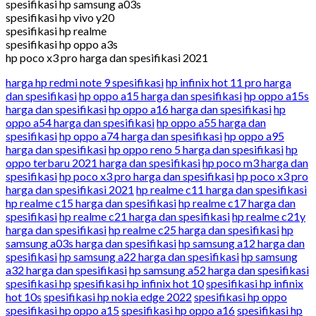
spesifikasi hp samsung a03s
spesifikasi hp vivo y20
spesifikasi hp realme
spesifikasi hp oppo a3s
hp poco x3 pro harga dan spesifikasi 2021
harga hp redmi note 9 spesifikasi
hp infinix hot 11 pro harga
dan spesifikasi
hp oppo a15 harga dan spesifikasi
hp oppo a15s
harga dan spesifikasi
hp oppo a16 harga dan spesifikasi
hp
oppo a54 harga dan spesifikasi
hp oppo a55 harga dan
spesifikasi
hp oppo a74 harga dan spesifikasi
hp oppo a95
harga dan spesifikasi
hp oppo reno 5 harga dan spesifikasi
hp
oppo terbaru 2021 harga dan spesifikasi
hp poco m3 harga dan
spesifikasi
hp poco x3 pro harga dan spesifikasi
hp poco x3 pro
harga dan spesifikasi 2021
hp realme c11 harga dan spesifikasi
hp realme c15 harga dan spesifikasi
hp realme c17 harga dan
spesifikasi
hp realme c21 harga dan spesifikasi
hp realme c21y
harga dan spesifikasi
hp realme c25 harga dan spesifikasi
hp
samsung a03s harga dan spesifikasi
hp samsung a12 harga dan
spesifikasi
hp samsung a22 harga dan spesifikasi
hp samsung
a32 harga dan spesifikasi
hp samsung a52 harga dan spesifikasi
spesifikasi hp
spesifikasi hp infinix hot 10
spesifikasi hp infinix
hot 10s
spesifikasi hp nokia edge 2022
spesifikasi hp oppo
spesifikasi hp oppo a15
spesifikasi hp oppo a16
spesifikasi hp