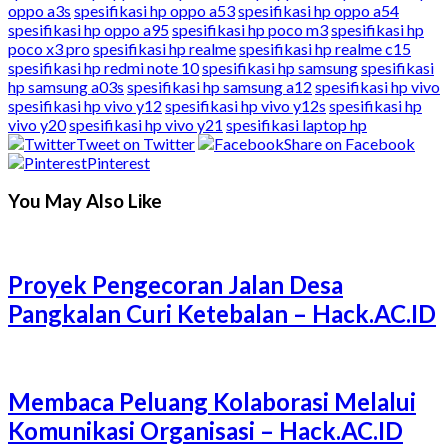
oppo a3s
spesifikasi hp oppo a53
spesifikasi hp oppo a54
spesifikasi hp oppo a95
spesifikasi hp poco m3
spesifikasi hp
poco x3 pro
spesifikasi hp realme
spesifikasi hp realme c15
spesifikasi hp redmi note 10
spesifikasi hp samsung
spesifikasi
hp samsung a03s
spesifikasi hp samsung a12
spesifikasi hp vivo
spesifikasi hp vivo y12
spesifikasi hp vivo y12s
spesifikasi hp
vivo y20
spesifikasi hp vivo y21
spesifikasi laptop hp
Tweet on Twitter
Share on Facebook
Pinterest
You May Also Like
Proyek Pengecoran Jalan Desa
Pangkalan Curi Ketebalan – Hack.AC.ID
Membaca Peluang Kolaborasi Melalui
Komunikasi Organisasi – Hack.AC.ID