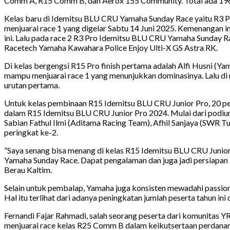
Comm A, R15 Comm B, dan Aerox 155 Community. Total ada 196 
Kelas baru di Idemitsu BLU CRU Yamaha Sunday Race yaitu R3 Pr
menjuarai race 1 yang digelar Sabtu 14 Juni 2025. Kemenangan 
ini. Lalu pada race 2 R3 Pro Idemitsu BLU CRU Yamaha Sunday 
Racetech Yamaha Kawahara Police Enjoy Ulti-X GS Astra RK.
Di kelas bergengsi R15 Pro finish pertama adalah Alfi Husni 
mampu menjuarai race 1 yang menunjukkan dominasinya. Lalu di
urutan pertama.
Untuk kelas pembinaan R15 Idemitsu BLU CRU Junior Pro, 20 pem
dalam R15 Idemitsu BLU CRU Junior Pro 2024. Mulai dari podi
Sabian Fathul Ilmi (Aditama Racing Team), Afhil Sanjaya (SWR 
peringkat ke-2.
”Saya senang bisa menang di kelas R15 Idemitsu BLU CRU Junior
Yamaha Sunday Race. Dapat pengalaman dan juga jadi persiapan bu
Berau Kaltim.
Selain untuk pembalap, Yamaha juga konsisten mewadahi passion 
Hal itu terlihat dari adanya peningkatan jumlah peserta tahun i
Fernandi Fajar Rahmadi, salah seorang peserta dari komunitas
menjuarai race kelas R25 Comm B dalam keikutsertaan perdanan