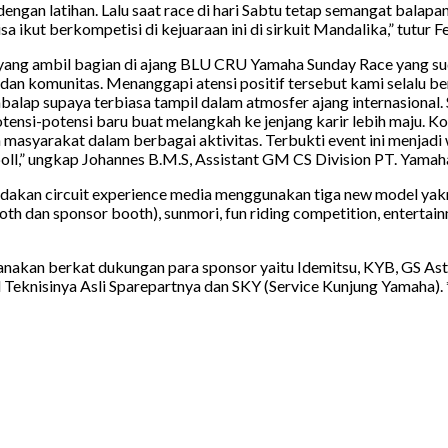
ngan latihan. Lalu saat race di hari Sabtu tetap semangat balapa
bisa ikut berkompetisi di kejuaraan ini di sirkuit Mandalika,” tutur
ng ambil bagian di ajang BLU CRU Yamaha Sunday Race yang sud
p dan komunitas. Menanggapi atensi positif tersebut kami selalu 
lap supaya terbiasa tampil dalam atmosfer ajang internasional. 
ensi-potensi baru buat melangkah ke jenjang karir lebih maju. K
 masyarakat dalam berbagai aktivitas. Terbukti event ini menjad
ll,” ungkap Johannes B.M.S, Assistant GM CS Division PT. Yama
dakan circuit experience media menggunakan tiga new model yakn
h dan sponsor booth), sunmori, fun riding competition, entertainm
kan berkat dukungan para sponsor yaitu Idemitsu, KYB, GS Astra,
 Teknisinya Asli Sparepartnya dan SKY (Service Kunjung Yamaha). 