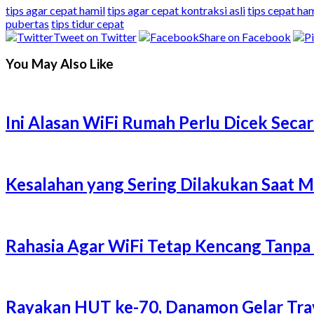
tips agar cepat hamil
tips agar cepat kontraksi asli
tips cepat ham
pubertas
tips tidur cepat
Tweet on Twitter
Share on Facebook
You May Also Like
Ini Alasan WiFi Rumah Perlu Dicek Secar
Kesalahan yang Sering Dilakukan Saat 
Rahasia Agar WiFi Tetap Kencang Tanpa
Rayakan HUT ke-70, Danamon Gelar Trave