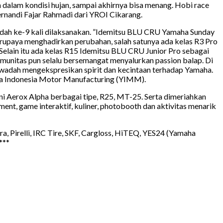
n dalam kondisi hujan, sampai akhirnya bisa menang. Hobi race
 Fernandi Fajar Rahmadi dari YROI Cikarang.
ah ke-9 kali dilaksanakan. ”Idemitsu BLU CRU Yamaha Sunday
berupaya menghadirkan perubahan, salah satunya ada kelas R3 Pro
Selain itu ada kelas R15 Idemitsu BLU CRU Junior Pro sebagai
omunitas pun selalu bersemangat menyalurkan passion balap. Di
i wadah mengekspresikan spirit dan kecintaan terhadap Yamaha.
ha Indonesia Motor Manufacturing (YIMM).
i Aerox Alpha berbagai tipe, R25, MT-25. Serta dimeriahkan
ent, game interaktif, kuliner, photobooth dan aktivitas menarik
 Pirelli, IRC Tire, SKF, Cargloss, HiTEQ, YES24 (Yamaha
***