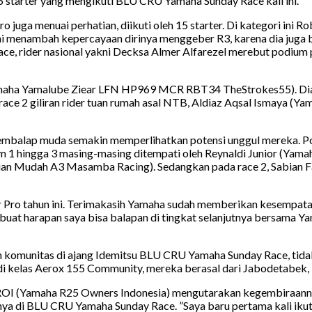
starter yang mengikuti BLU CRU Yamaha Sunday Race kali ini.
o juga menuai perhatian, diikuti oleh 15 starter. Di kategori i
ini menambah kepercayaan dirinya menggeber R3, karena dia juga
Race, rider nasional yakni Decksa Almer Alfarezel merebut podiu
(Yamaha Yamalube Ziear LFN HP969 MCR RBT34 TheStrokes55). Dia
 race 2 giliran rider tuan rumah asal NTB, Aldiaz Aqsal Ismaya
balap muda semakin memperlihatkan potensi unggul mereka. Podiu
um 1 hingga 3 masing-masing ditempati oleh Reynaldi Junior (
Tuan Mudah A3 Masamba Racing). Sedangkan pada race 2, Sabian Fa
 Pro tahun ini. Terimakasih Yamaha sudah memberikan kesempatan 
at harapan saya bisa balapan di tingkat selanjutnya bersama Yamah
komunitas di ajang Idemitsu BLU CRU Yamaha Sunday Race, tidak h
ni di kelas Aerox 155 Community, mereka berasal dari Jabodetabek
 YROI (Yamaha R25 Owners Indonesia) mengutarakan kegembiraanny
ya di BLU CRU Yamaha Sunday Race. ”Saya baru pertama kali ikut