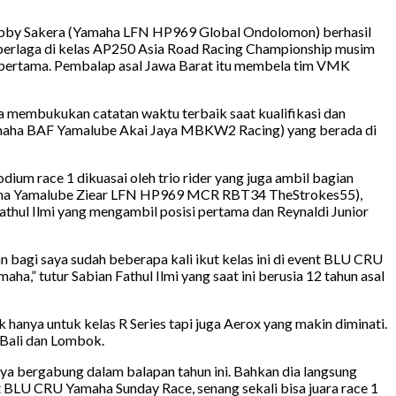
ni Robby Sakera (Yamaha LFN HP969 Global Ondolomon) berhasil
 berlaga di kelas AP250 Asia Road Racing Championship musim
m pertama. Pembalap asal Jawa Barat itu membela tim VMK
 membukukan catatan waktu terbaik saat kualifikasi dan
 (Yamaha BAF Yamalube Akai Jaya MBKW2 Racing) yang berada di
m race 1 dikuasai oleh trio rider yang juga ambil bagian
Yamaha Yamalube Ziear LFN HP969 MCR RBT34 TheStrokes55),
thul Ilmi yang mengambil posisi pertama dan Reynaldi Junior
bagi saya sudah beberapa kali ikut kelas ini di event BLU CRU
a,” tutur Sabian Fathul Ilmi yang saat ini berusia 12 tahun asal
anya untuk kelas R Series tapi juga Aerox yang makin diminati.
, Bali dan Lombok.
a bergabung dalam balapan tahun ini. Bahkan dia langsung
 BLU CRU Yamaha Sunday Race, senang sekali bisa juara race 1