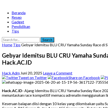
Beranda
Resep
Gadget
Pendidikan
Tips
Search
Home
Tips
Gebyar Idemitsu BLU CRU Yamaha Sunday Race di Si
Gebyar Idemitsu BLU CRU Yamaha Sunday 
Hack.AC.ID
Hack Adm
Juni 20, 2025
Leave a Comment
Tweet on Twitter
Share on Facebook
Hack.AC.ID-
Ajang Idemitsu BLU CRU Yamaha Sunday Race 2025 
menuntaskan race kompetitif memacu adrenalin menggunakan line
Keseruan balapan diisi dengan 10 kelas yang dilombakan yaitu