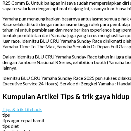
R25 Comm B. Untuk balapan ini saya sudah mempersiapkan diri de
saya tersalurkan dengan optimal di ajang ini, rasanya luar biasa 
Yamaha pun mengungkapkan besarnya antusiasme semua pihak ya
Race selalu diikuti dengan antusiasme tinggi oleh para pembala
tahun ini untuk pembinaan dan memberikan experience bagi pemba
bentuk pembibitan dari Yamaha juga yang terus menghasilkan pot
luar race, Idemitsu BLU CRU Yamaha Sunday Race dinikmati oleh
Yamaha Time To The Max, Yamaha Semakin Di Depan Full Gasspo
Dalam Idemitsu BLU CRU Yamaha Sunday Race tahun ini juga dia
dengan Jambore Nasional R Series, exhibition booth (Yamaha boot
lainnya.
Idemitsu BLU CRU Yamaha Sunday Race 2025 pun sukses dilaksana
Executive Service 24 Hours), Service di Bengkel Yamaha : Handal
Kumpulan Artikel Tips & trik gaya hidup
Tips & trik Lifehack
tips
tips agar cepat hamil
tips diet