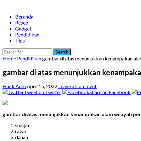
Beranda
Resep
Gadget
Pendidikan
Tips
Search
Home
Pendidikan
gambar di atas menunjukkan kenampakan alam 
gambar di atas menunjukkan kenampakan 
Hack Adm
April 15, 2022
Leave a Comment
Tweet on Twitter
Share on Facebook
gambar di atas menunjukkan kenampakan alam wilayah per
sungai
rawa
danau