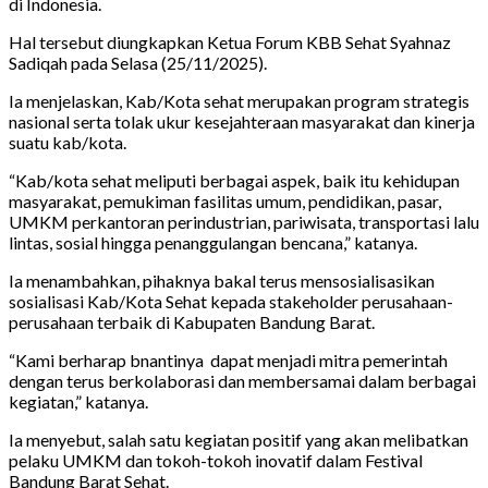
di Indonesia.
Hal tersebut diungkapkan Ketua Forum KBB Sehat Syahnaz
Sadiqah pada Selasa (25/11/2025).
Ia menjelaskan, Kab/Kota sehat merupakan program strategis
nasional serta tolak ukur kesejahteraan masyarakat dan kinerja
suatu kab/kota.
“Kab/kota sehat meliputi berbagai aspek, baik itu kehidupan
masyarakat, pemukiman fasilitas umum, pendidikan, pasar,
UMKM perkantoran perindustrian, pariwisata, transportasi lalu
lintas, sosial hingga penanggulangan bencana,” katanya.
Ia menambahkan, pihaknya bakal terus mensosialisasikan
sosialisasi Kab/Kota Sehat kepada stakeholder perusahaan-
perusahaan terbaik di Kabupaten Bandung Barat.
“Kami berharap bnantinya dapat menjadi mitra pemerintah
dengan terus berkolaborasi dan membersamai dalam berbagai
kegiatan,” katanya.
Ia menyebut, salah satu kegiatan positif yang akan melibatkan
pelaku UMKM dan tokoh-tokoh inovatif dalam Festival
Bandung Barat Sehat.