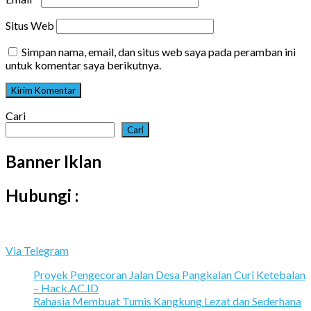
Situs Web
Simpan nama, email, dan situs web saya pada peramban ini
untuk komentar saya berikutnya.
Cari
Cari
Banner Iklan
Hubungi :
Via Telegram
Proyek Pengecoran Jalan Desa Pangkalan Curi Ketebalan
– Hack.AC.ID
Rahasia Membuat Tumis Kangkung Lezat dan Sederhana