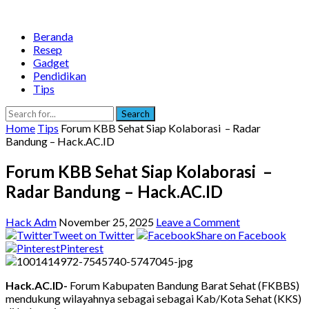
Beranda
Resep
Gadget
Pendidikan
Tips
Search
Home
Tips
Forum KBB Sehat Siap Kolaborasi – Radar
Bandung – Hack.AC.ID
Forum KBB Sehat Siap Kolaborasi –
Radar Bandung – Hack.AC.ID
Hack Adm
November 25, 2025
Leave a Comment
Tweet on Twitter
Share on Facebook
Pinterest
Hack.AC.ID-
Forum Kabupaten Bandung Barat Sehat (FKBBS)
mendukung wilayahnya sebagai sebagai Kab/Kota Sehat (KKS)