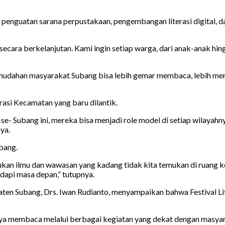
 penguatan sarana perpustakaan, pengembangan literasi digital, d
cara berkelanjutan. Kami ingin setiap warga, dari anak-anak hi
dahan masyarakat Subang bisa lebih gemar membaca, lebih mengen
asi Kecamatan yang baru dilantik.
se- Subang ini, mereka bisa menjadi role model di setiap wilaya
ya.
ubang.
n ilmu dan wawasan yang kadang tidak kita temukan di ruang kela
dapi masa depan,” tutupnya.
aten Subang, Drs. Iwan Rudianto, menyampaikan bahwa Festival L
budaya membaca melalui berbagai kegiatan yang dekat dengan masy