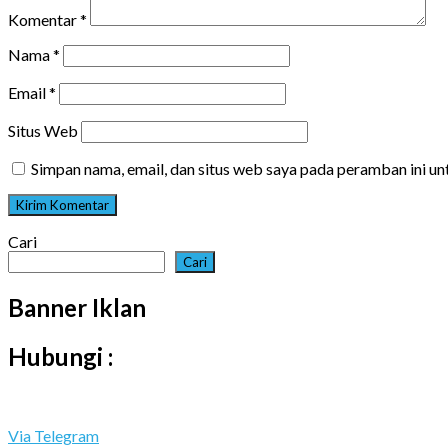
Komentar
*
Nama
*
Email
*
Situs Web
Simpan nama, email, dan situs web saya pada peramban ini u
Cari
Cari
Banner Iklan
Hubungi :
Via Telegram