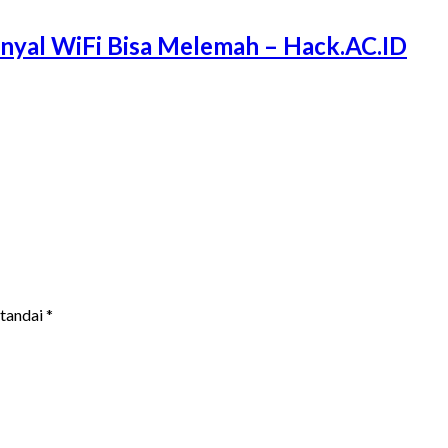
Sinyal WiFi Bisa Melemah – Hack.AC.ID
itandai
*