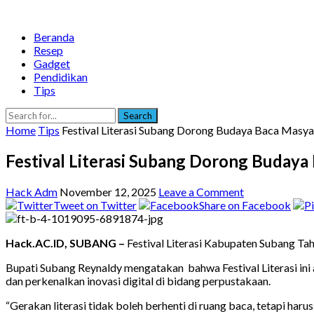
Beranda
Resep
Gadget
Pendidikan
Tips
Search
Home
Tips
Festival Literasi Subang Dorong Budaya Baca Masy
Festival Literasi Subang Dorong Buday
Hack Adm
November 12, 2025
Leave a Comment
Tweet on Twitter
Share on Facebook
Hack.AC.ID, SUBANG –
Festival Literasi Kabupaten Subang Tah
Bupati Subang Reynaldy mengatakan bahwa Festival Literasi i
dan perkenalkan inovasi digital di bidang perpustakaan.
“Gerakan literasi tidak boleh berhenti di ruang baca, tetapi ha