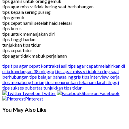
tips gamis untuk orang gemuk
tips agar miss v tidak kering saat berhubungan
tips kepala sering pusing
tips gemuk
tips cepat hamil setelah haid selesai
tips kurus
tips untuk memanjakan diri
tips tinggi badan
tunjukkan tips tidur
tips cepat tidur
tips agar tidak mabuk perjalanan
tips
tips agar cepat kontraksi asli
tips agar cepat melahirkan di
usia kandungan 38 minggu
tips agar miss v tidak kering saat
berhubungan
tips belajar bahasa inggris
tips interview kerja
tips menabung harian
tips menurunkan tekanan darah tinggi
tips sukses pubertas
tunjukkan tips tidur
Tweet on Twitter
Share on Facebook
Pinterest
You May Also Like