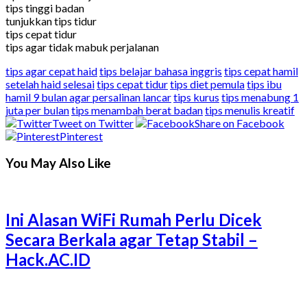
tips tinggi badan
tunjukkan tips tidur
tips cepat tidur
tips agar tidak mabuk perjalanan
tips agar cepat haid
tips belajar bahasa inggris
tips cepat hamil
setelah haid selesai
tips cepat tidur
tips diet pemula
tips ibu
hamil 9 bulan agar persalinan lancar
tips kurus
tips menabung 1
juta per bulan
tips menambah berat badan
tips menulis kreatif
Tweet on Twitter
Share on Facebook
Pinterest
You May Also Like
Ini Alasan WiFi Rumah Perlu Dicek
Secara Berkala agar Tetap Stabil –
Hack.AC.ID