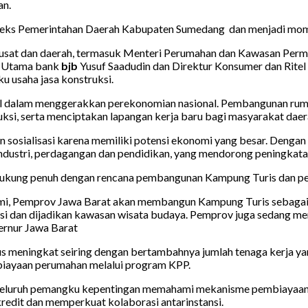
an.
pleks Pemerintahan Daerah Kabupaten Sumedang dan menjadi mome
tah pusat dan daerah, termasuk Menteri Perumahan dan Kawasan Pe
r Utama bank
bjb
Yusuf Saadudin dan Direktur Konsumer dan Ritel
usaha jasa konstruksi.
ial dalam menggerakkan perekonomian nasional. Pembangunan rum
ksi, serta menciptakan lapangan kerja baru bagi masyarakat daer
n sosialisasi karena memiliki potensi ekonomi yang besar. Denga
ndustri, perdagangan dan pendidikan, yang mendorong peningkata
ndukung penuh dengan rencana pembangunan Kampung Turis dan
mi, Pemprov Jawa Barat akan membangun Kampung Turis sebagai 
i dan dijadikan kawasan wisata budaya. Pemprov juga sedang m
ernur Jawa Barat
us meningkat seiring dengan bertambahnya jumlah tenaga kerja yan
biayaan perumahan melalui program KPP.
eluruh pemangku kepentingan memahami mekanisme pembiayaan da
redit dan memperkuat kolaborasi antarinstansi.