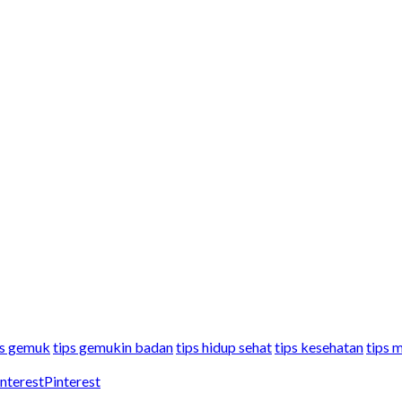
ps gemuk
tips gemukin badan
tips hidup sehat
tips kesehatan
tips 
Pinterest