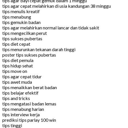
tips agar bayi cepat gemuk dalam 1 minggu
tips agar cepat melahirkan di usia kandungan 38 minggu
tips menulis kreatif
tips menabung
tips gemukin badan
tips agar melahirkan normal lancar dan tidak sakit
tips mengecilkan perut
tips sukses pubertas
tips diet cepat
tips menurunkan tekanan darah tinggi
poster tips sukses pubertas
tips diet pemula
tips hidup sehat
tips move on
tips agar cepat tidur
tips awet muda
tips menaikkan berat badan
tips belajar efektif
tips and tricks
tips mengatasi badan lemas
tips menabung harian
tips interview kerja
prediksi tips parlay 100 win
tips tinggi