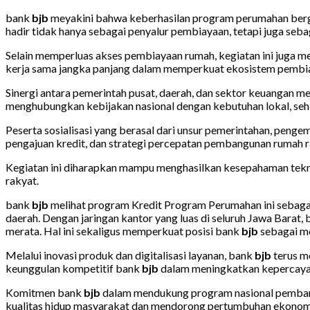
bank
bjb
meyakini bahwa keberhasilan program perumahan berga
hadir tidak hanya sebagai penyalur pembiayaan, tetapi juga seb
Selain memperluas akses pembiayaan rumah, kegiatan ini juga m
kerja sama jangka panjang dalam memperkuat ekosistem pembia
Sinergi antara pemerintah pusat, daerah, dan sektor keuangan 
menghubungkan kebijakan nasional dengan kebutuhan lokal, seh
Peserta sosialisasi yang berasal dari unsur pemerintahan, pe
pengajuan kredit, dan strategi percepatan pembangunan rumah 
Kegiatan ini diharapkan mampu menghasilkan kesepahaman tekni
rakyat.
bank
bjb
melihat program Kredit Program Perumahan ini sebag
daerah. Dengan jaringan kantor yang luas di seluruh Jawa Barat,
merata. Hal ini sekaligus memperkuat posisi bank
bjb
sebagai m
Melalui inovasi produk dan digitalisasi layanan, bank
bjb
terus m
keunggulan kompetitif bank
bjb
dalam meningkatkan kepercaya
Komitmen bank
bjb
dalam mendukung program nasional pembangu
kualitas hidup masyarakat dan mendorong pertumbuhan ekonomi l