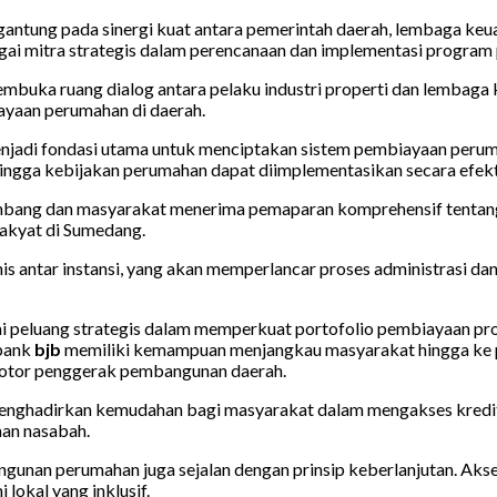
ntung pada sinergi kuat antara pemerintah daerah, lembaga keu
agai mitra strategis dalam perencanaan dan implementasi program
embuka ruang dialog antara pelaku industri properti dan lembaga
yaan perumahan di daerah.
menjadi fondasi utama untuk menciptakan sistem pembiayaan perum
ingga kebijakan perumahan dapat diimplementasikan secara efekt
ngembang dan masyarakat menerima pemaparan komprehensif tentan
rakyat di Sumedang.
s antar instansi, yang akan memperlancar proses administrasi 
ai peluang strategis dalam memperkuat portofolio pembiayaan p
 bank
bjb
memiliki kemampuan menjangkau masyarakat hingga ke p
otor penggerak pembangunan daerah.
enghadirkan kemudahan bagi masyarakat dalam mengakses kredit
an nasabah.
nan perumahan juga sejalan dengan prinsip keberlanjutan. Akse
okal yang inklusif.