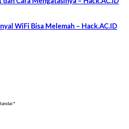
 dan Cara Mengatasinya – Hack.AC.ID
Sinyal WiFi Bisa Melemah – Hack.AC.ID
itandai
*