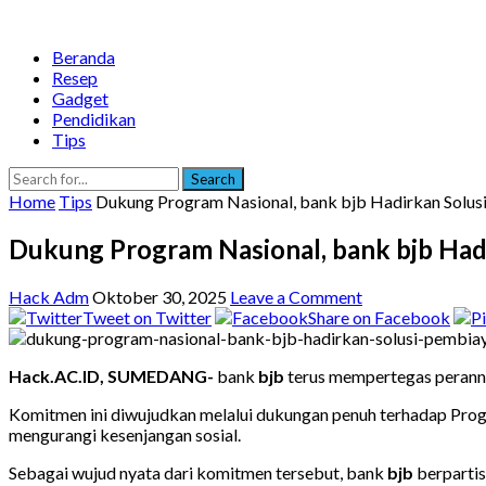
Beranda
Resep
Gadget
Pendidikan
Tips
Search
Home
Tips
Dukung Program Nasional, bank bjb Hadirkan Solus
Dukung Program Nasional, bank bjb Had
Hack Adm
Oktober 30, 2025
Leave a Comment
Tweet on Twitter
Share on Facebook
Hack.AC.ID, SUMEDANG-
bank
bjb
terus mempertegas peranny
Komitmen ini diwujudkan melalui dukungan penuh terhadap Pro
mengurangi kesenjangan sosial.
Sebagai wujud nyata dari komitmen tersebut, bank
bjb
berparti