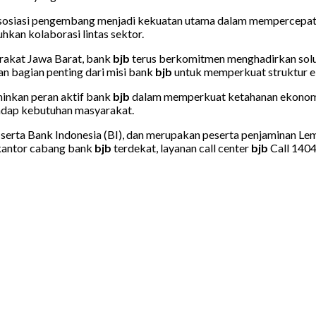
asosiasi pengembang menjadi kekuatan utama dalam mempercepat p
an kolaborasi lintas sektor.
rakat Jawa Barat, bank
bjb
terus berkomitmen menghadirkan solus
n bagian penting dari misi bank
bjb
untuk memperkuat struktur 
nkan peran aktif bank
bjb
dalam memperkuat ketahanan ekonomi n
adap kebutuhan masyarakat.
 serta Bank Indonesia (BI), dan merupakan peserta penjaminan Le
kantor cabang bank
bjb
terdekat, layanan call center
bjb
Call 1404