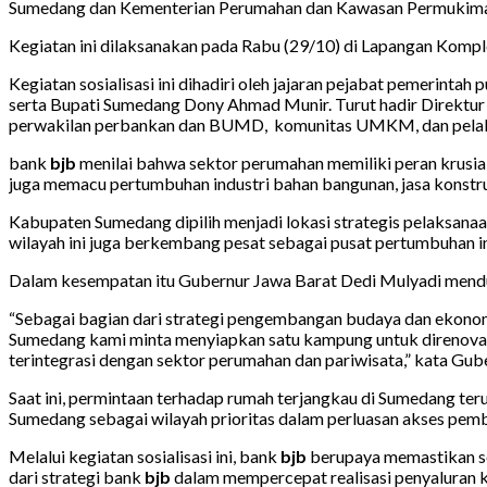
Sumedang dan Kementerian Perumahan dan Kawasan Permukim
Kegiatan ini dilaksanakan pada Rabu (29/10) di Lapangan Kom
Kegiatan sosialisasi ini dihadiri oleh jajaran pejabat pemerin
serta Bupati Sumedang Dony Ahmad Munir. Turut hadir Direktu
perwakilan perbankan dan BUMD, komunitas UMKM, dan pelaku 
bank
bjb
menilai bahwa sektor perumahan memiliki peran krus
juga memacu pertumbuhan industri bahan bangunan, jasa konstru
Kabupaten Sumedang dipilih menjadi lokasi strategis pelaksanaa
wilayah ini juga berkembang pesat sebagai pusat pertumbuhan i
Dalam kesempatan itu Gubernur Jawa Barat Dedi Mulyadi me
“Sebagai bagian dari strategi pengembangan budaya dan ekono
Sumedang kami minta menyiapkan satu kampung untuk direnovas
terintegrasi dengan sektor perumahan dan pariwisata,” kata Gub
Saat ini, permintaan terhadap rumah terjangkau di Sumedang ter
Sumedang sebagai wilayah prioritas dalam perluasan akses pem
Melalui kegiatan sosialisasi ini, bank
bjb
berupaya memastikan s
dari strategi bank
bjb
dalam mempercepat realisasi penyaluran k