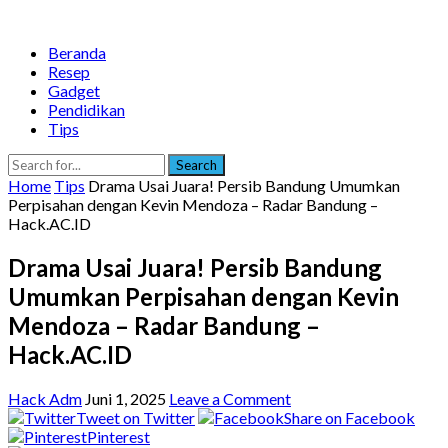
Beranda
Resep
Gadget
Pendidikan
Tips
Search
Home
Tips
Drama Usai Juara! Persib Bandung Umumkan
Perpisahan dengan Kevin Mendoza – Radar Bandung –
Hack.AC.ID
Drama Usai Juara! Persib Bandung
Umumkan Perpisahan dengan Kevin
Mendoza – Radar Bandung –
Hack.AC.ID
Hack Adm
Juni 1, 2025
Leave a Comment
Tweet on Twitter
Share on Facebook
Pinterest