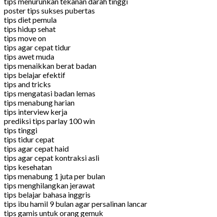
tips menurunkan tekanan darah tinggi
poster tips sukses pubertas
tips diet pemula
tips hidup sehat
tips move on
tips agar cepat tidur
tips awet muda
tips menaikkan berat badan
tips belajar efektif
tips and tricks
tips mengatasi badan lemas
tips menabung harian
tips interview kerja
prediksi tips parlay 100 win
tips tinggi
tips tidur cepat
tips agar cepat haid
tips agar cepat kontraksi asli
tips kesehatan
tips menabung 1 juta per bulan
tips menghilangkan jerawat
tips belajar bahasa inggris
tips ibu hamil 9 bulan agar persalinan lancar
tips gamis untuk orang gemuk