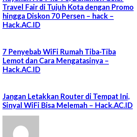
Travel Fair di Tujuh Kota dengan Promo
hingga Diskon 70 Persen – hack –
Hack.AC.ID
7 Penyebab WiFi Rumah Tiba-Tiba
Lemot dan Cara Mengatasinya –
Hack.AC.ID
Jangan Letakkan Router di Tempat Ini,
Sinyal WiFi Bisa Melemah – Hack.AC.ID