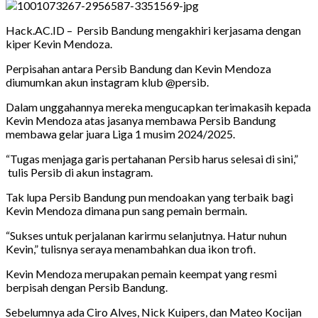
Hack.AC.ID – Persib Bandung mengakhiri kerjasama dengan
kiper Kevin Mendoza.
Perpisahan antara Persib Bandung dan Kevin Mendoza
diumumkan akun instagram klub @persib.
Dalam unggahannya mereka mengucapkan terimakasih kepada
Kevin Mendoza atas jasanya membawa Persib Bandung
membawa gelar juara Liga 1 musim 2024/2025.
“Tugas menjaga garis pertahanan Persib harus selesai di sini,”
tulis Persib di akun instagram.
Tak lupa Persib Bandung pun mendoakan yang terbaik bagi
Kevin Mendoza dimana pun sang pemain bermain.
“Sukses untuk perjalanan karirmu selanjutnya. Hatur nuhun
Kevin,” tulisnya seraya menambahkan dua ikon trofi.
Kevin Mendoza merupakan pemain keempat yang resmi
berpisah dengan Persib Bandung.
Sebelumnya ada Ciro Alves, Nick Kuipers, dan Mateo Kocijan