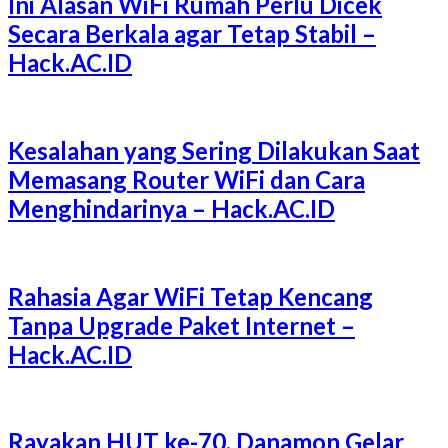
Ini Alasan WiFi Rumah Perlu Dicek
Secara Berkala agar Tetap Stabil –
Hack.AC.ID
Kesalahan yang Sering Dilakukan Saat
Memasang Router WiFi dan Cara
Menghindarinya – Hack.AC.ID
Rahasia Agar WiFi Tetap Kencang
Tanpa Upgrade Paket Internet –
Hack.AC.ID
Rayakan HUT ke-70, Danamon Gelar