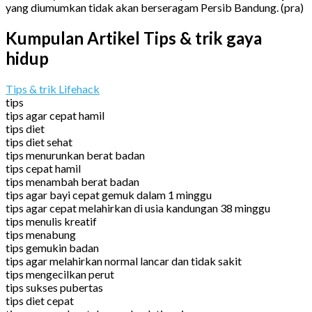
yang diumumkan tidak akan berseragam Persib Bandung. (pra)
Kumpulan Artikel Tips & trik gaya
hidup
Tips & trik Lifehack
tips
tips agar cepat hamil
tips diet
tips diet sehat
tips menurunkan berat badan
tips cepat hamil
tips menambah berat badan
tips agar bayi cepat gemuk dalam 1 minggu
tips agar cepat melahirkan di usia kandungan 38 minggu
tips menulis kreatif
tips menabung
tips gemukin badan
tips agar melahirkan normal lancar dan tidak sakit
tips mengecilkan perut
tips sukses pubertas
tips diet cepat