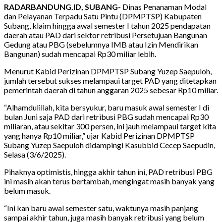
RADARBANDUNG.ID, SUBANG-
Dinas Penanaman Modal
dan Pelayanan Terpadu Satu Pintu (DPMPTSP) Kabupaten
Subang, klaim hingga awal semester I tahun 2025 pendapatan
daerah atau PAD dari sektor retribusi Persetujuan Bangunan
Gedung atau PBG (sebelumnya IMB atau Izin Mendirikan
Bangunan) sudah mencapai Rp30 miliar lebih.
Menurut Kabid Perizinan DPMPTSP Subang Yuzep Saepuloh,
jumlah tersebut sukses melampaui target PAD yang ditetapkan
pemerintah daerah di tahun anggaran 2025 sebesar Rp10 miliar.
“Alhamdulillah, kita bersyukur, baru masuk awal semester I di
bulan Juni saja PAD dari retribusi PBG sudah mencapai Rp30
miliaran, atau sekitar 300 persen, ini jauh melampaui target kita
yang hanya Rp10 miliar,” ujar Kabid Perizinan DPMPTSP
Subang Yuzep Saepuloh didampingi Kasubbid Cecep Saepudin,
Selasa (3/6/2025).
Pihaknya optimistis, hingga akhir tahun ini, PAD retribusi PBG
ini masih akan terus bertambah, mengingat masih banyak yang
belum masuk.
“Ini kan baru awal semester satu, waktunya masih panjang
sampai akhir tahun, juga masih banyak retribusi yang belum