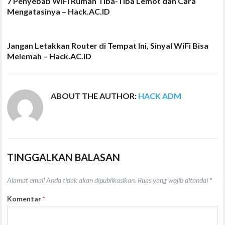
7 Penyebab WiFi Rumah Tiba-Tiba Lemot dan Cara
Mengatasinya – Hack.AC.ID
Jangan Letakkan Router di Tempat Ini, Sinyal WiFi Bisa
Melemah – Hack.AC.ID
ABOUT THE AUTHOR:
HACK ADM
TINGGALKAN BALASAN
Alamat email Anda tidak akan dipublikasikan.
Ruas yang wajib ditandai
*
Komentar
*