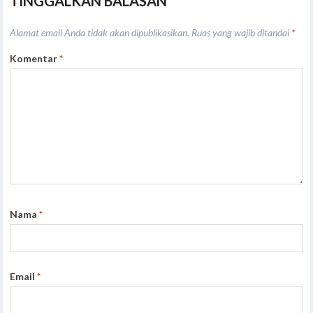
TINGGALKAN BALASAN
Alamat email Anda tidak akan dipublikasikan.
Ruas yang wajib ditandai
*
Komentar
*
Nama
*
Email
*