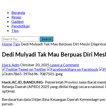
Beranda
Resep
Gadget
Pendidikan
Tips
Search
Home
Tips
Dedi Mulyadi Tak Mau Berpuas Diri Meski Diapresi
Dedi Mulyadi Tak Mau Berpuas Diri Mes
Hack Adm
Oktober 20, 2025
Leave a Comment
Tweet on Twitter
Share on Facebook
Hack.AC.ID, BANDUNG-
Pemerintah Provinsi Jawa Barat menda
Belanja Daerah (APBD) 2025 yang dinilai tinggi secara nasional
optimal.
Berdasarkan data Ditjen Bina Keuangan Daerah Kemendagri per 
persen.