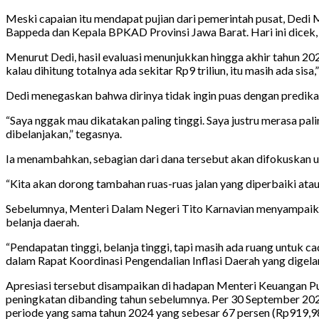
Meski capaian itu mendapat pujian dari pemerintah pusat, Dedi 
Bappeda dan Kepala BPKAD Provinsi Jawa Barat. Hari ini dicek, k
Menurut Dedi, hasil evaluasi menunjukkan hingga akhir tahun 20
kalau dihitung totalnya ada sekitar Rp9 triliun, itu masih ada sisa,
Dedi menegaskan bahwa dirinya tidak ingin puas dengan predikat
“Saya nggak mau dikatakan paling tinggi. Saya justru merasa pa
dibelanjakan,” tegasnya.
Ia menambahkan, sebagian dari dana tersebut akan difokuskan un
“Kita akan dorong tambahan ruas-ruas jalan yang diperbaiki ata
Sebelumnya, Menteri Dalam Negeri Tito Karnavian menyampaikan 
belanja daerah.
“Pendapatan tinggi, belanja tinggi, tapi masih ada ruang untuk c
dalam Rapat Koordinasi Pengendalian Inflasi Daerah yang digelar
Apresiasi tersebut disampaikan di hadapan Menteri Keuangan Pu
peningkatan dibanding tahun sebelumnya. Per 30 September 2025, 
periode yang sama tahun 2024 yang sebesar 67 persen (Rp919,98 