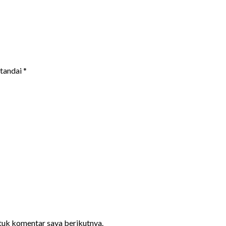
itandai
*
ntuk komentar saya berikutnya.