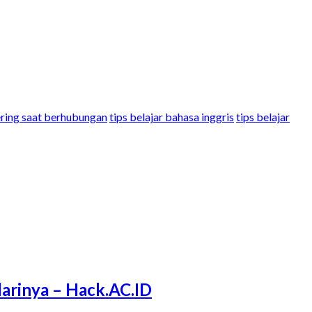
kering saat berhubungan
tips belajar bahasa inggris
tips belajar
arinya – Hack.AC.ID