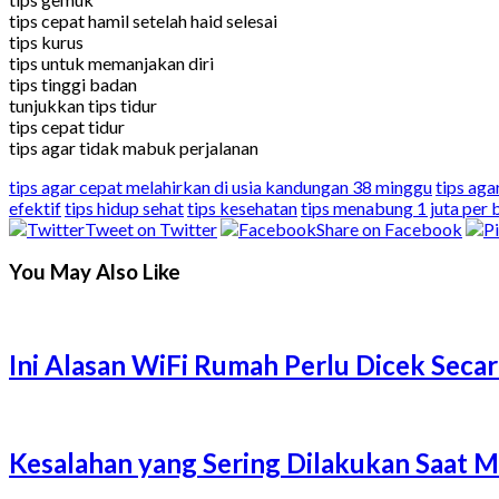
tips cepat hamil setelah haid selesai
tips kurus
tips untuk memanjakan diri
tips tinggi badan
tunjukkan tips tidur
tips cepat tidur
tips agar tidak mabuk perjalanan
tips agar cepat melahirkan di usia kandungan 38 minggu
tips aga
efektif
tips hidup sehat
tips kesehatan
tips menabung 1 juta per 
Tweet on Twitter
Share on Facebook
You May Also Like
Ini Alasan WiFi Rumah Perlu Dicek Secar
Kesalahan yang Sering Dilakukan Saat 