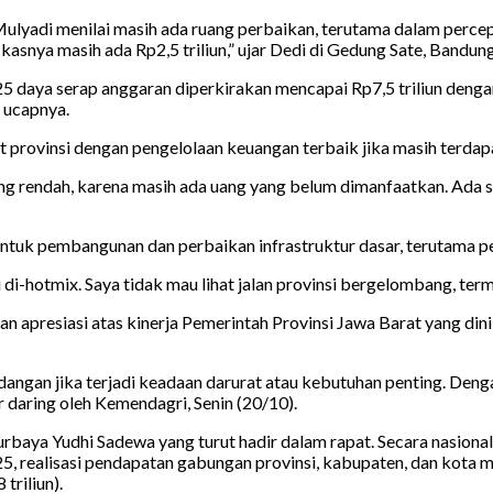
Mulyadi menilai masih ada ruang perbaikan, terutama dalam perce
asnya masih ada Rp2,5 triliun,” ujar Dedi di Gedung Sate, Bandung,
25 daya serap anggaran diperkirakan mencapai Rp7,5 triliun dengan
” ucapnya.
 provinsi dengan pengelolaan keuangan terbaik jika masih terdap
ling rendah, karena masih ada uang yang belum dimanfaatkan. Ada 
tuk pembangunan dan perbaikan infrastruktur dasar, terutama per
u di-hotmix. Saya tidak mau lihat jalan provinsi bergelombang, t
apresiasi atas kinerja Pemerintah Provinsi Jawa Barat yang din
adangan jika terjadi keadaan darurat atau kebutuhan penting. Dengan
 daring oleh Kemendagri, Senin (20/10).
rbaya Yudhi Sadewa yang turut hadir dalam rapat. Secara nasion
realisasi pendapatan gabungan provinsi, kabupaten, dan kota menc
triliun).