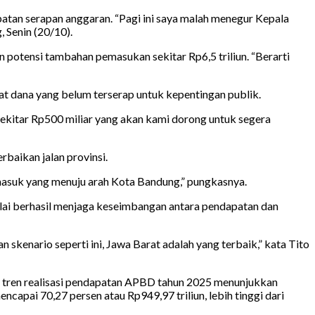
patan serapan anggaran. “Pagi ini saya malah menegur Kepala
 Senin (20/10).
 potensi tambahan pemasukan sekitar Rp6,5 triliun. “Berarti
at dana yang belum terserap untuk kepentingan publik.
sekitar Rp500 miliar yang akan kami dorong untuk segera
baikan jalan provinsi.
ermasuk yang menuju arah Kota Bandung,” pungkasnya.
ilai berhasil menjaga keseimbangan antara pendapatan dan
 skenario seperti ini, Jawa Barat adalah yang terbaik,” kata Tito
al tren realisasi pendapatan APBD tahun 2025 menunjukkan
apai 70,27 persen atau Rp949,97 triliun, lebih tinggi dari